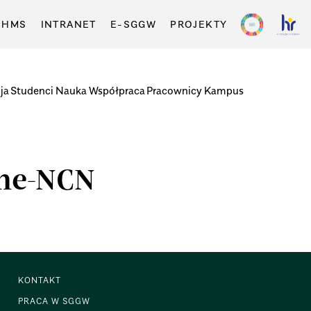
-HMS
INTRANET
E-SGGW
PROJEKTY
ja
Studenci
Nauka
Współpraca
Pracownicy
Kampus
ane-NCN
KONTAKT
PRACA W SGGW