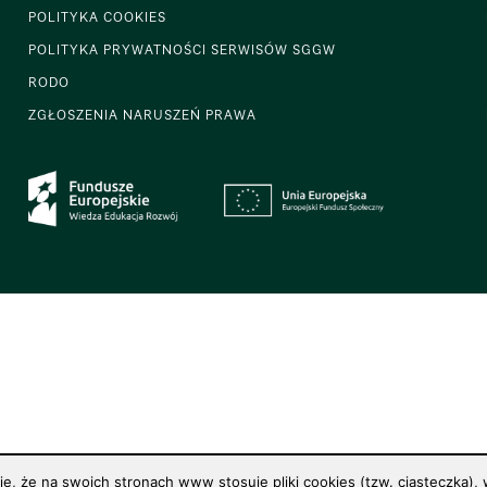
POLITYKA COOKIES
POLITYKA PRYWATNOŚCI SERWISÓW SGGW
RODO
ZGŁOSZENIA NARUSZEŃ PRAWA
 że na swoich stronach www stosuje pliki cookies (tzw. ciasteczka), w