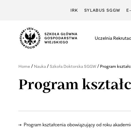
IRK
SYLABUS SGGW
E
Uczelnia
Rekrutac
/
/
/
Home
Nauka
Szkoła Doktorska SGGW
Program kształc
Program kształc
Program kształcenia obowiązujący od roku akade