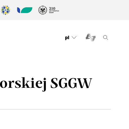
pl
torskiej SGGW