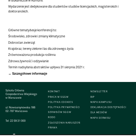
w Bukareszcie w Rumunii.
Wydarzenie jest dedykowane dla studentów studiów licencjackich, magisterskich i
doktoranckich.
Główne tematy/sesje konferencji to:
Środowisko, zdrowie i zmiany klimatyczne
Dobrostan zwierząt
Krajobraz, tereny zielone i las dla zdrowego życia
Zrównoważona produkcja roślinna
Zdrowa żywność i odżywianie
Termin nadsyłania abstraktów upływa 31 sierpnia 2021 r.
Szczegółowe informacje
Szkoła Główna
KONTAKT
NEWSLETTER
Gospodarstwa Wiejskiego
PRACA W SGGW
BIP
w Warszawie
POLITYKA COOKIES
MAPA KAMPUSU
ul. Nowoursynowska 166
POLITYKA PRYWATNOŚCI
DEKLARACJA DOSTĘPNOŚCI
02-787 Warszawa
SERWISÓW SGGW
DLA MEDIÓW
RODO
MAPA SERWISU
Tel:
22 59 31 000
ZGŁOSZENIA NARUSZEŃ
PRAWA