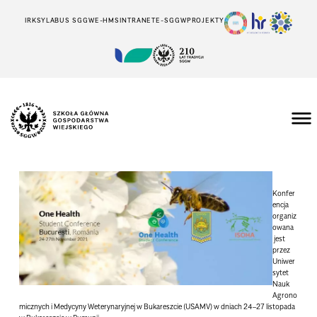
IRK
SYLABUS SGGW
E-HMS
INTRANET
E-SGGW
PROJEKTY
Konfer
encja
organiz
owana
jest
przez
Uniwer
sytet
Nauk
Agrono
micznych i Medycyny Weterynaryjnej w Bukareszcie (USAMV) w dniach 24–27 listopada