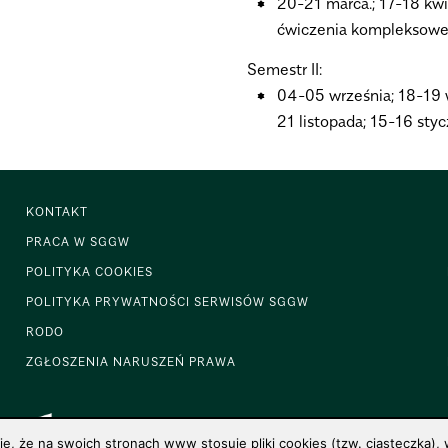
20-21 marca.; 17-18 kwi
ćwiczenia kompleksowe 
Semestr II:
04-05 września; 18-19 w
21 listopada; 15-16 sty
KONTAKT
PRACA W SGGW
POLITYKA COOKIES
POLITYKA PRYWATNOŚCI SERWISÓW SGGW
RODO
ZGŁOSZENIA NARUSZEŃ PRAWA
 że na swoich stronach www stosuje pliki cookies (tzw. ciasteczka), w