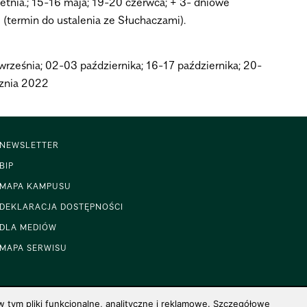
etnia.; 15-16 maja; 19-20 czerwca; + 3- dniowe
(termin do ustalenia ze Słuchaczami).
rześnia; 02-03 października; 16-17 października; 20-
cznia 2022
NEWSLETTER
BIP
MAPA KAMPUSU
DEKLARACJA DOSTĘPNOŚCI
DLA MEDIÓW
MAPA SERWISU
 tym pliki funkcjonalne, analityczne i reklamowe. Szczegółowe