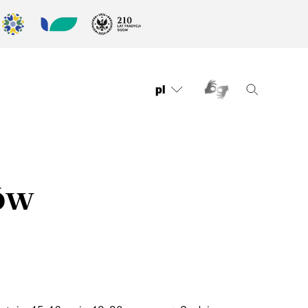
pl
iów