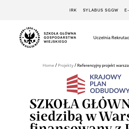
IRK
SYLABUS SGGW
E
Uczelnia
Rekrutac
/
/
Home
Projekty
Referencyjny projekt warsz
SZKOŁA GŁÓWN
siedzibą w Wars