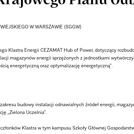
 Krajowego Planu O
 WIEJSKIEGO W WARSZAWIE (SGGW)
iego Klastra Energii CEZAMAT Hub of Power, dotyczący rozbudow
stalacji magazynów energii sprzężonych z jednostkami wytwórcz
cią energetyczną oraz optymalizację energetyczną”.
zakresu budowy instalacji odnawialnych źródeł energii, magazy
pcję
„Zielona Uczelnia”
.
a członków Klastra w tym kampusu Szkoły Głównej Gospodarst