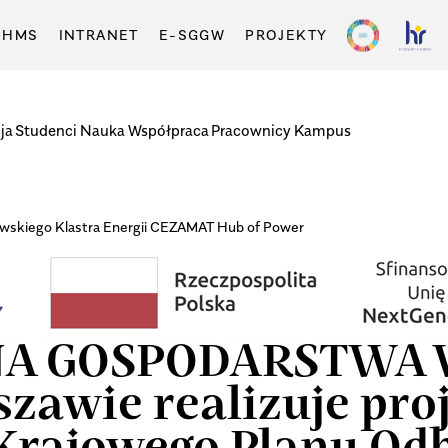
-HMS
INTRANET
E-SGGW
PROJEKTY
ja
Studenci
Nauka
Współpraca
Pracownicy
Kampus
awskiego Klastra Energii CEZAMAT Hub of Power
A GOSPODARSTWA W
zawie realizuje pro