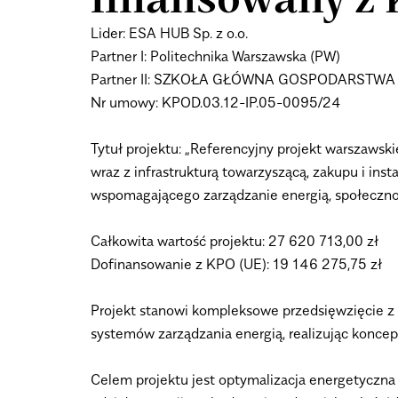
finansowany z
Lider: ESA HUB Sp. z o.o.
Partner I: Politechnika Warszawska (PW)
Partner II: SZKOŁA GŁÓWNA GOSPODARSTWA
Nr umowy: KPOD.03.12-IP.05-0095/24
Tytuł projektu: „Referencyjny projekt warszawsk
wraz z infrastrukturą towarzyszącą, zakupu i in
wspomagającego zarządzanie energią, społecznoś
Całkowita wartość projektu: 27 620 713,00 zł
Dofinansowanie z KPO (UE): 19 146 275,75 zł
Projekt stanowi kompleksowe przedsięwzięcie z 
systemów zarządzania energią, realizując konce
Celem projektu jest optymalizacja energetyczn