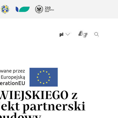
pl
IEJSKIEGO z
jekt partnerski