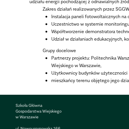
udziału energii pochodzącej z odnawialnych źró
Zakres działań realizowanych przez SGGW
Instalacja paneli fotowoltaicznych n
Uczestnictwo w systemie monitoring
Współtworzenie demonstratora technol
Udział w działaniach edukacyjnych, ko
Grupy docelowe
Partnerzy projektu: Politechnika Wa
Wiejskiego w Warszawie,
Użytkownicy budynków użyteczności p
mieszkańcy terenu objętego jego dzia
Szkoła Główna
Gospodarstwa Wiejskiego
w Warszawie
ul. Nowoursynowska 166