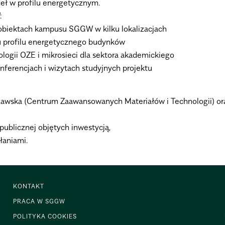
deł w profilu energetycznym.
:
a obiektach kampusu SGGW w kilku lokalizacjach
u profilu energetycznego budynków
ogii OZE i mikrosieci dla sektora akademickiego
nferencjach i wizytach studyjnych projektu
rszawska (Centrum Zaawansowanych Materiałów i Technologii) 
ublicznej objętych inwestycją,
łaniami.
KONTAKT
PRACA W SGGW
POLITYKA COOKIES