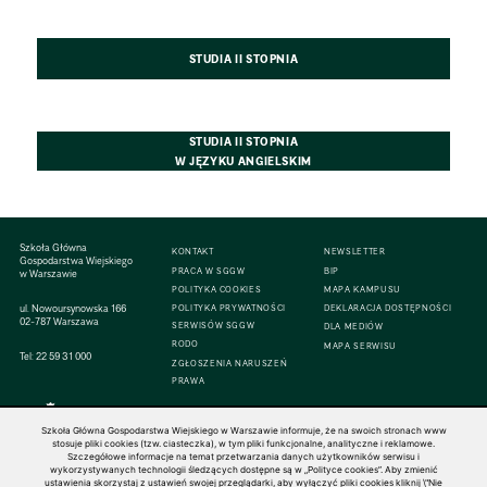
STUDIA II STOPNIA
STUDIA II STOPNIA
W JĘZYKU ANGIELSKIM
Szkoła Główna
KONTAKT
NEWSLETTER
Gospodarstwa Wiejskiego
PRACA W SGGW
BIP
w Warszawie
POLITYKA COOKIES
MAPA KAMPUSU
ul. Nowoursynowska 166
POLITYKA PRYWATNOŚCI
DEKLARACJA DOSTĘPNOŚCI
02-787 Warszawa
SERWISÓW SGGW
DLA MEDIÓW
RODO
MAPA SERWISU
Tel:
22 59 31 000
ZGŁOSZENIA NARUSZEŃ
PRAWA
Szkoła Główna Gospodarstwa Wiejskiego w Warszawie informuje, że na swoich stronach www
stosuje pliki cookies (tzw. ciasteczka), w tym pliki funkcjonalne, analityczne i reklamowe.
Szczegółowe informacje na temat przetwarzania danych użytkowników serwisu i
© 1816–2026 SGGW — ALL RIGHTS RESERVED
wykorzystywanych technologii śledzących dostępne są w „Polityce cookies”. Aby zmienić
ustawienia skorzystaj z ustawień swojej przeglądarki, aby wyłączyć pliki cookies kliknij \"Nie