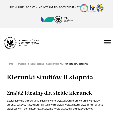
IRK
SYLABUS SGGW
E-HMS
INTRANET
E-SGGW
PROJEKTY
/
/
/
Home
Rekrutacja
Studia II stopnia (magisterskie)
Kierunki studiów II stopnia
Kierunki studiów II stopnia
Znajdź idealny dla siebie kierunek
Zapraszamy do skorzystania z dedykowanej wyszukiwarki ofert kierunków studiów II
stopnia. Sprawdź nasze kierunki studiów i rozwijaj swoje zainteresowania, które staną
się kluczowym elementem kształtowania Twojej przyszłej ścieżki zawodowej.