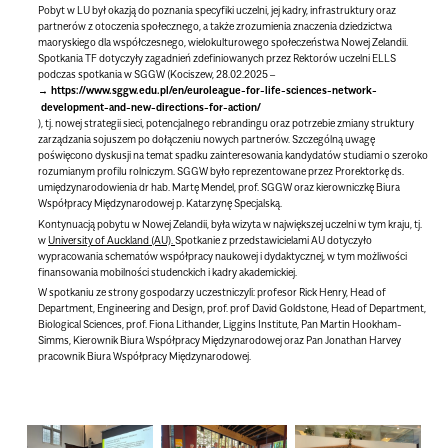
Pobyt w LU był okazją do poznania specyfiki uczelni, jej kadry, infrastruktury oraz
partnerów z otoczenia społecznego, a także zrozumienia znaczenia dziedzictwa
maoryskiego dla współczesnego, wielokulturowego społeczeństwa Nowej Zelandii.
Spotkania TF dotyczyły zagadnień zdefiniowanych przez Rektorów uczelni ELLS
podczas spotkania w SGGW (Kociszew, 28.02.2025 –
https://www.sggw.edu.pl/en/euroleague-for-life-sciences-network-
development-and-new-directions-for-action/
), tj. nowej strategii sieci, potencjalnego rebrandingu oraz potrzebie zmiany struktury
zarządzania sojuszem po dołączeniu nowych partnerów. Szczególną uwagę
poświęcono dyskusji na temat spadku zainteresowania kandydatów studiami o szeroko
rozumianym profilu rolniczym. SGGW było reprezentowane przez Prorektorkę ds.
umiędzynarodowienia dr hab. Martę Mendel, prof. SGGW oraz kierowniczkę Biura
Współpracy Międzynarodowej p. Katarzynę Specjalską.
Kontynuacją pobytu w Nowej Zelandii, była wizyta w największej uczelni w tym kraju, tj.
w
University of Auckland (AU).
Spotkanie z przedstawicielami AU dotyczyło
wypracowania schematów współpracy naukowej i dydaktycznej, w tym możliwości
finansowania mobilności studenckich i kadry akademickiej.
W spotkaniu ze strony gospodarzy uczestniczyli: profesor Rick Henry, Head of
Department, Engineering and Design, prof. prof David Goldstone, Head of Department,
Biological Sciences, prof. Fiona Lithander, Liggins Institute, Pan Martin Hookham-
Simms, Kierownik Biura Współpracy Międzynarodowej oraz Pan Jonathan Harvey
pracownik Biura Współpracy Międzynarodowej.