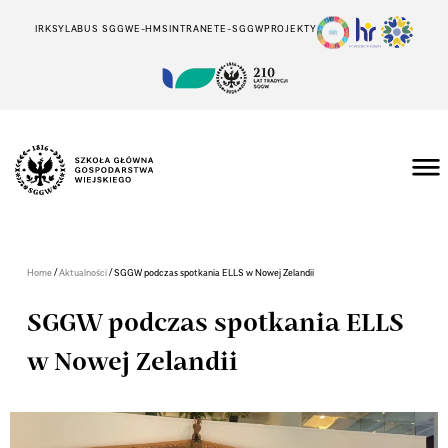
IRK
SYLABUS SGGW
E-HMS
INTRANET
E-SGGW
PROJEKTY
/
/
Home
Aktualności
SGGW podczas spotkania ELLS w Nowej Zelandii
SGGW podczas spotkania ELLS
w Nowej Zelandii