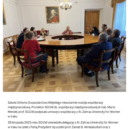
Szkoła Główna Gospodarstwa Wiejskiego nieustannie rozwija współpracę
międzynarodową.
Prorektor SGGW ds. współpracy międzynarodowej dr hab. Marta
Mendel, prof. SGGW podpisała umowę o współpracy z Al-Zahraa University for Women
w Iraku.
28 listopada 2023 roku SGGW odwiedziła delegacja z Al-Zahraa University for Women
w Iraku na czele z Panią Prezydent tej uczelni prof. Zainab B. Almlaalsultani oraz z