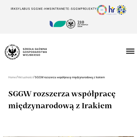
IRK
SYLABUS SGGW
E-HMS
INTRANET
E-SGGW
PROJEKTY
/
/
Home
Aktualności
SGGW rozszerza współpracę międzynarodową z Irakiem
SGGW rozszerza współpracę
międzynarodową z Irakiem