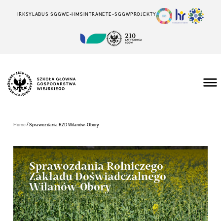
IRK
SYLABUS SGGW
E-HMS
INTRANET
E-SGGW
PROJEKTY
/
Home
Sprawozdania RZD Wilanów-Obory
Sprawozdania Rolniczego
Zakładu Doświadczalnego
Wilanów-Obory