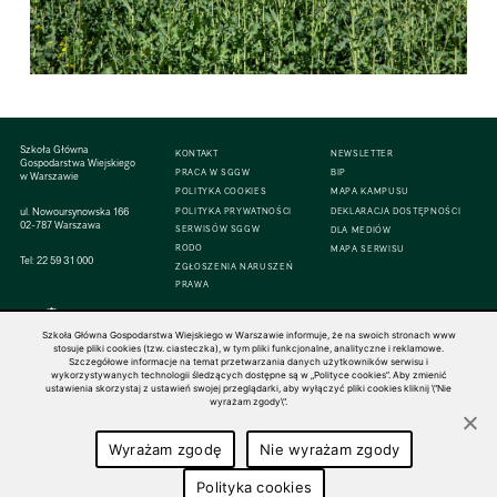
Szkoła Główna
KONTAKT
NEWSLETTER
Gospodarstwa Wiejskiego
PRACA W SGGW
BIP
w Warszawie
POLITYKA COOKIES
MAPA KAMPUSU
ul. Nowoursynowska 166
POLITYKA PRYWATNOŚCI
DEKLARACJA DOSTĘPNOŚCI
02-787 Warszawa
SERWISÓW SGGW
DLA MEDIÓW
RODO
MAPA SERWISU
Tel:
22 59 31 000
ZGŁOSZENIA NARUSZEŃ
PRAWA
Szkoła Główna Gospodarstwa Wiejskiego w Warszawie informuje, że na swoich stronach www
stosuje pliki cookies (tzw. ciasteczka), w tym pliki funkcjonalne, analityczne i reklamowe.
Szczegółowe informacje na temat przetwarzania danych użytkowników serwisu i
© 1816–2026 SGGW — ALL RIGHTS RESERVED
wykorzystywanych technologii śledzących dostępne są w „Polityce cookies”. Aby zmienić
ustawienia skorzystaj z ustawień swojej przeglądarki, aby wyłączyć pliki cookies kliknij \"Nie
wyrażam zgody\".
Wyrażam zgodę
Nie wyrażam zgody
Polityka cookies