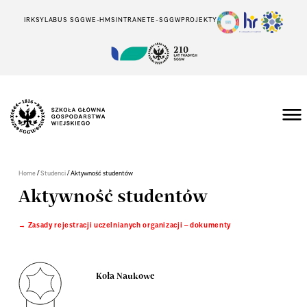
IRK
SYLABUS SGGW
E-HMS
INTRANET
E-SGGW
PROJEKTY
/
/
Home
Studenci
Aktywność studentów
Aktywność studentów
Zasady rejestracji uczelnianych organizacji – dokumenty
Koła Naukowe