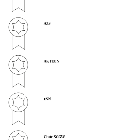
AZS
AKTEON
ESN
Chór SGGW