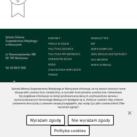
Szkoła Główna
KONTAKT
NEWSLETTER
Gospodarstwa Wiejskiego
PRACA W SGGW
BIP
w Warszawie
POLITYKA COOKIES
MAPA KAMPUSU
ul. Nowoursynowska 166
POLITYKA PRYWATNOŚCI
DEKLARACJA DOSTĘPNOŚCI
02-787 Warszawa
SERWISÓW SGGW
DLA MEDIÓW
RODO
MAPA SERWISU
Tel:
22 59 31 000
ZGŁOSZENIA NARUSZEŃ
PRAWA
Szkoła Główna Gospodarstwa Wiejskiego w Warszawie informuje, że na swoich stronach www
stosuje pliki cookies (tzw. ciasteczka), w tym pliki funkcjonalne, analityczne i reklamowe.
Szczegółowe informacje na temat przetwarzania danych użytkowników serwisu i
© 1816–2026 SGGW — ALL RIGHTS RESERVED
wykorzystywanych technologii śledzących dostępne są w „Polityce cookies”. Aby zmienić
ustawienia skorzystaj z ustawień swojej przeglądarki, aby wyłączyć pliki cookies kliknij \"Nie
wyrażam zgody\".
Wyrażam zgodę
Nie wyrażam zgody
Polityka cookies