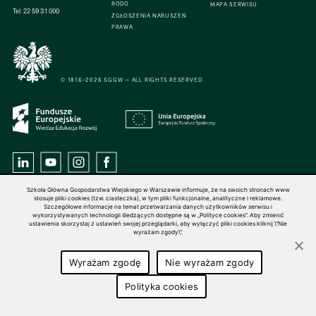
RODO
MAPA SERWISU
Tel:
22 59 31 000
ZGŁOSZENIA NARUSZEŃ
PRAWA
© 1816–2026 SGGW — ALL RIGHTS RESERVED
Szkoła Główna Gospodarstwa Wiejskiego w Warszawie informuje, że na swoich stronach www
stosuje pliki cookies (tzw. ciasteczka), w tym pliki funkcjonalne, analityczne i reklamowe.
Szczegółowe informacje na temat przetwarzania danych użytkowników serwisu i
wykorzystywanych technologii śledzących dostępne są w „Polityce cookies”. Aby zmienić
ustawienia skorzystaj z ustawień swojej przeglądarki, aby wyłączyć pliki cookies kliknij \"Nie
wyrażam zgody\".
Wyrażam zgodę
Nie wyrażam zgody
Polityka cookies