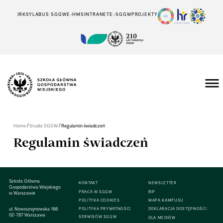
IRK
SYLABUS SGGW
E-HMS
INTRANET
E-SGGW
PROJEKTY
/
/
Home
Studia SGGW
Regulamin świadczeń
Regulamin świadczeń
Szkoła Główna
KONTAKT
NEWSLETTER
Gospodarstwa Wiejskiego
PRACA W SGGW
BIP
w Warszawie
POLITYKA COOKIES
MAPA KAMPUSU
ul. Nowoursynowska 166
POLITYKA PRYWATNOŚCI
DEKLARACJA DOSTĘPNOŚCI
02-787 Warszawa
SERWISÓW SGGW
DLA MEDIÓW