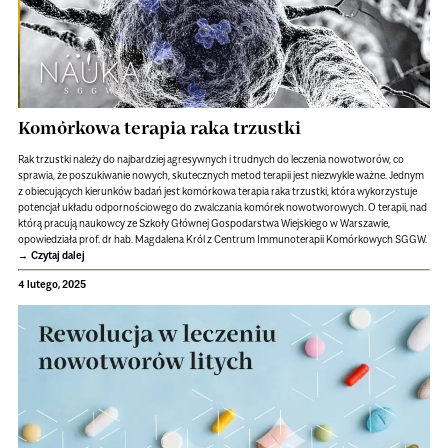
Komórkowa terapia raka trzustki
Rak trzustki należy do najbardziej agresywnych i trudnych do leczenia nowotworów, co
sprawia, że poszukiwanie nowych, skutecznych metod terapii jest niezwykle ważne. Jednym
z obiecujących kierunków badań jest komórkowa terapia raka trzustki, która wykorzystuje
potencjał układu odpornościowego do zwalczania komórek nowotworowych. O terapii, nad
którą pracują naukowcy ze Szkoły Głównej Gospodarstwa Wiejskiego w Warszawie,
opowiedziała prof. dr hab. Magdalena Król z Centrum Immunoterapii Komórkowych SGGW.
Czytaj dalej
4 lutego, 2025