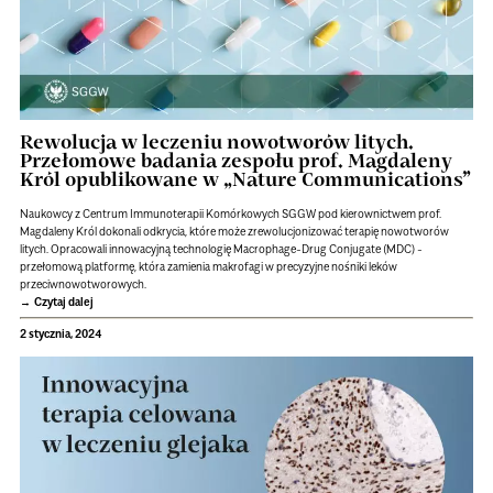
Rewolucja w leczeniu nowotworów litych.
Przełomowe badania zespołu prof. Magdaleny
Król opublikowane w „Nature Communications”
Naukowcy z Centrum Immunoterapii Komórkowych SGGW pod kierownictwem prof.
Magdaleny Król dokonali odkrycia, które może zrewolucjonizować terapię nowotworów
litych. Opracowali innowacyjną technologię Macrophage-Drug Conjugate (MDC) -
przełomową platformę, która zamienia makrofagi w precyzyjne nośniki leków
przeciwnowotworowych.
Czytaj dalej
2 stycznia, 2024