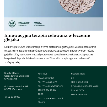
Innowacyjna terapia celowana w leczeniu
glejaka
Naukowcy z SGGW współpracują z firmą biotechnologiczną Cellis w celu opracowania
terapii, której zadaniem ma być poprawa przeżycia pacjentów z nowotworem mózgu -
glejakiem. Czy naukowcom uda się opracować sposób na wzrost przeżycia poprzez
bezpośrednie podanie leku do nowotworu? I na jakim etapie są prace badawcze?
Czytaj dalej
Szkoła Główna
KONTAKT
NEWSLETTER
Gospodarstwa Wiejskiego
PRACA W SGGW
BIP
w Warszawie
POLITYKA COOKIES
MAPA KAMPUSU
ul. Nowoursynowska 166
POLITYKA PRYWATNOŚCI
DEKLARACJA DOSTĘPNOŚCI
02-787 Warszawa
SERWISÓW SGGW
DLA MEDIÓW
RODO
MAPA SERWISU
Tel:
22 59 31 000
ZGŁOSZENIA NARUSZEŃ
PRAWA