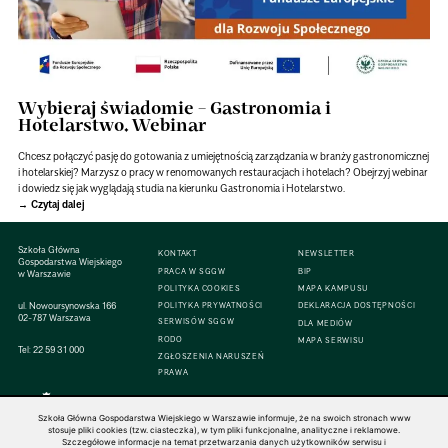
Wybieraj świadomie – Gastronomia i
Hotelarstwo. Webinar
Chcesz połączyć pasję do gotowania z umiejętnością zarządzania w branży gastronomicznej
i hotelarskiej? Marzysz o pracy w renomowanych restauracjach i hotelach? Obejrzyj webinar
i dowiedz się jak wyglądają studia na kierunku Gastronomia i Hotelarstwo.
Czytaj dalej
Szkoła Główna
KONTAKT
NEWSLETTER
Gospodarstwa Wiejskiego
PRACA W SGGW
BIP
w Warszawie
POLITYKA COOKIES
MAPA KAMPUSU
ul. Nowoursynowska 166
POLITYKA PRYWATNOŚCI
DEKLARACJA DOSTĘPNOŚCI
02-787 Warszawa
SERWISÓW SGGW
DLA MEDIÓW
RODO
MAPA SERWISU
Tel:
22 59 31 000
ZGŁOSZENIA NARUSZEŃ
PRAWA
Szkoła Główna Gospodarstwa Wiejskiego w Warszawie informuje, że na swoich stronach www
stosuje pliki cookies (tzw. ciasteczka), w tym pliki funkcjonalne, analityczne i reklamowe.
Szczegółowe informacje na temat przetwarzania danych użytkowników serwisu i
© 1816–2026 SGGW — ALL RIGHTS RESERVED