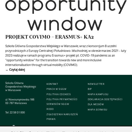
PROJEKT COVIMO – ERASMUS+ KA2
Szkoła Główna Gospodarstwa Wiejskiego w Warszawie, wraz z konsorcjum 8 uczelni
przyrodniczych z Europy Centralnej i Południowo-Wschodniej, w okresie marzec 2021 - luty
2023 realizuje w ramach programu Erasmus+ projekt pt. COVID-19 pandemic as an
“opportunity window” for the transition towards new and more inclusive
internationalisation through virtual mobility (COVIMO).
Czytaj dalej
Szkoła Główna
KONTAKT
NEWSLETTER
Gospodarstwa Wiejskiego
PRACA W SGGW
BIP
w Warszawie
POLITYKA COOKIES
MAPA KAMPUSU
ul. Nowoursynowska 166
POLITYKA PRYWATNOŚCI
DEKLARACJA DOSTĘPNOŚCI
02-787 Warszawa
SERWISÓW SGGW
DLA MEDIÓW
RODO
MAPA SERWISU
Tel:
22 59 31 000
ZGŁOSZENIA NARUSZEŃ
PRAWA