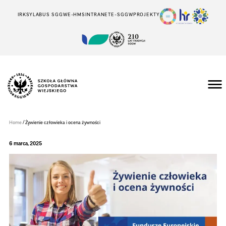
IRK
SYLABUS SGGW
E-HMS
INTRANET
E-SGGW
PROJEKTY
Szkoła
Główna
Gospodarstwa
/
Home
Żywienie człowieka i ocena żywności
Wiejskiego
w
Warszawie
6 marca, 2025