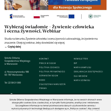
Wybieraj świadomie – Żywienie człowieka
i ocena żywności. Webinar
Studia na kierunku Żywienie człowieka i ocena żywności udowadniają, że żywienie ma
znaczenie. Obejrzyj webinar, żeby dowiedzieć się więcej.
Czytaj dalej
Szkoła Główna
KONTAKT
NEWSLETTER
Gospodarstwa Wiejskiego
PRACA W SGGW
BIP
w Warszawie
POLITYKA COOKIES
MAPA KAMPUSU
ul. Nowoursynowska 166
POLITYKA PRYWATNOŚCI
DEKLARACJA DOSTĘPNOŚCI
02-787 Warszawa
SERWISÓW SGGW
DLA MEDIÓW
RODO
MAPA SERWISU
Tel:
22 59 31 000
ZGŁOSZENIA NARUSZEŃ
PRAWA
Szkoła Główna Gospodarstwa Wiejskiego w Warszawie informuje, że na swoich stronach www
stosuje pliki cookies (tzw. ciasteczka), w tym pliki funkcjonalne, analityczne i reklamowe.
Szczegółowe informacje na temat przetwarzania danych użytkowników serwisu i
© 1816–2026 SGGW — ALL RIGHTS RESERVED
wykorzystywanych technologii śledzących dostępne są w „Polityce cookies”. Aby zmienić