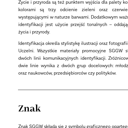
Życie i przyroda są też punktem wyjścia dla palety 
kolorami są trzy odcienie zieleni oraz czerwi
występującymi w naturze barwami. Dodatkowym w
identyfikacji jest użycie przejść tonalnych – odda
życia i przyrody.
Identyfikacja określa stylistykę ilustracji oraz fotogr
Uczelni. Wszystkie materiały promocyjne SGGW 
dwóch linii komunikacyjnych identyfikacji. Zróżnic
dwie linie wynika z dwóch grup docelowych: młodzi
oraz naukowców, przedsiębiorców czy polityków.
Znak
Znak SGGW składa się z symbolu graficznego oparteg