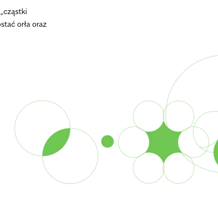
„cząstki
tać orła oraz