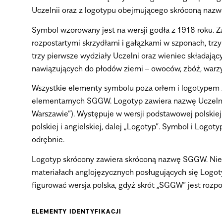
Uczelnii oraz z logotypu obejmującego skróconą nazw
Symbol wzorowany jest na wersji godła z 1918 roku. Z
rozpostartymi skrzydłami i gałązkami w szponach, trz
trzy pierwsze wydziały Uczelni oraz wieniec składają
nawiązujących do płodów ziemi – owoców, zbóż, warzy
Wszystkie elementy symbolu poza orłem i logotypem
elementarnych SGGW. Logotyp zawiera nazwę Uczelni
Warszawie”). Występuje w wersji podstawowej polskiej 
polskiej i angielskiej, dalej „Logotyp”. Symbol i Log
odrębnie.
Logotyp skrócony zawiera skróconą nazwę SGGW. Nie m
materiałach anglojęzycznych posługujących się Log
figurować wersja polska, gdyż skrót „SGGW” jest rozp
ELEMENTY IDENTYFIKACJI