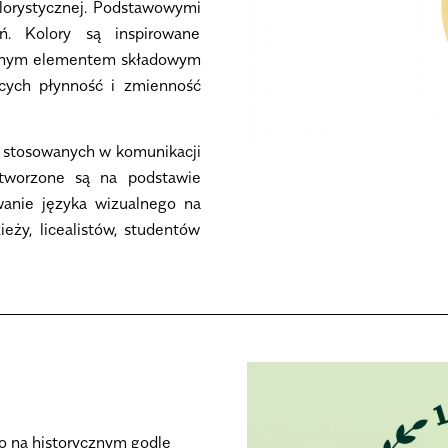
kolorystycznej. Podstawowymi
eń. Kolory są inspirowane
ażnym elementem składowym
jących płynność i zmienność
afii stosowanych w komunikacji
stworzone są na podstawie
owanie języka wizualnego na
eży, licealistów, studentów
o na historycznym godle