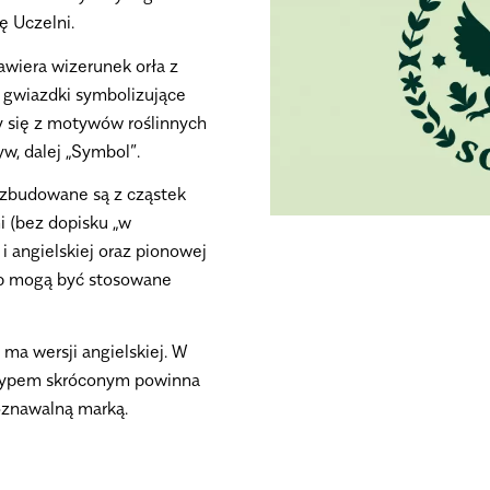
ę Uczelni.
awiera wizerunek orła z
y gwiazdki symbolizujące
cy się z motywów roślinnych
w, dalej „Symbol”.
 zbudowane są z cząstek
 (bez dopisku „w
i angielskiej oraz pionowej
otyp mogą być stosowane
a wersji angielskiej. W
otypem skróconym powinna
oznawalną marką.