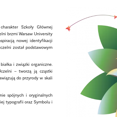
 charakter Szkoły Głównej
lni brzmi Warsaw University
spiracją nowej identyfikacji
 Uczelni został podstawowym
białka i związki organiczne.
czelni – tworzą ją cząstki
awiązują do przyrody w skali
ie spójnych i oryginalnych
iej typografii oraz Symbolu i