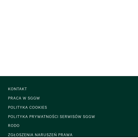
KONTAKT
PRACA W SGGW
POLITYKA COOKIES
POLITYKA PRYWATNOŚCI SERWISÓW SGGW
RODO
ZGŁOSZENIA NARUSZEŃ PRAWA