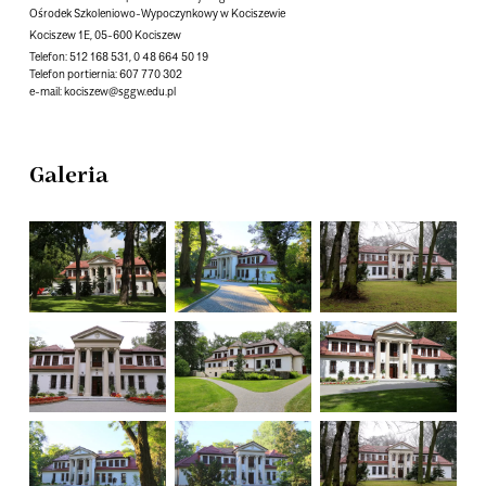
Ośrodek Szkoleniowo-Wypoczynkowy w Kociszewie
Kociszew 1E, 05-600 Kociszew
Telefon: 512 168 531, 0 48 664 50 19
Telefon portiernia: 607 770 302
e-mail: kociszew@sggw.edu.pl
Galeria