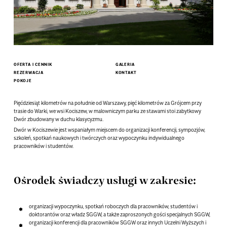
OFERTA I CENNIK
GALERIA
REZERWACJA
KONTAKT
POKOJE
Pięćdziesiąt kilometrów na południe od Warszawy, pięć kilometrów za Grójcem przy
trasie do Warki, we wsi Kociszew, w malowniczym parku ze stawami stoi zabytkowy
Dwór zbudowany w duchu klasycyzmu.
Dwór w Kociszewie jest wspaniałym miejscem do organizacji konferencji, sympozjów,
szkoleń, spotkań naukowych i twórczych oraz wypoczynku indywidualnego
pracowników i studentów.
Ośrodek świadczy usługi w zakresie:
organizacji wypoczynku, spotkań roboczych dla pracowników, studentów i
doktorantów oraz władz SGGW, a także zaproszonych gości specjalnych SGGW,
organizacji konferencji dla pracowników SGGW oraz innych Uczelni Wyższych i