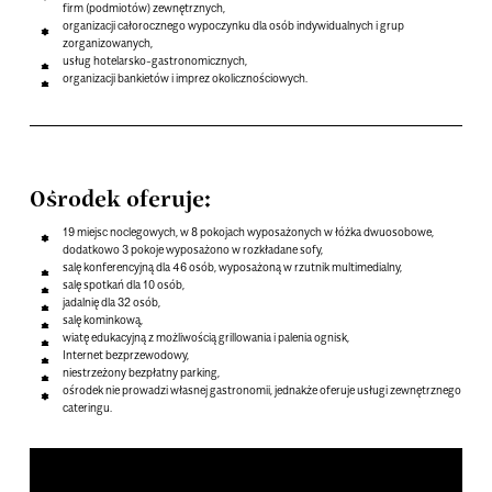
firm (podmiotów) zewnętrznych,
organizacji całorocznego wypoczynku dla osób indywidualnych i grup
zorganizowanych,
usług hotelarsko-gastronomicznych,
organizacji bankietów i imprez okolicznościowych.
Ośrodek oferuje:
19 miejsc noclegowych, w 8 pokojach wyposażonych w łóżka dwuosobowe,
dodatkowo 3 pokoje wyposażono w rozkładane sofy,
salę konferencyjną dla 46 osób, wyposażoną w rzutnik multimedialny,
salę spotkań dla 10 osób,
jadalnię dla 32 osób,
salę kominkową,
wiatę edukacyjną z możliwością grillowania i palenia ognisk,
Internet bezprzewodowy,
niestrzeżony bezpłatny parking,
ośrodek nie prowadzi własnej gastronomii, jednakże oferuje usługi zewnętrznego
cateringu.