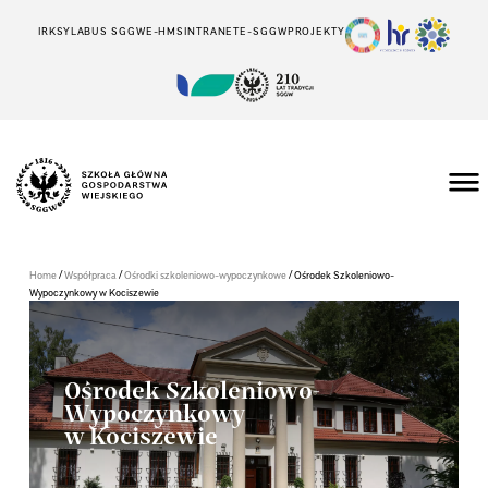
IRK
SYLABUS SGGW
E-HMS
INTRANET
E-SGGW
PROJEKTY
/
/
/
Home
Współpraca
Ośrodki szkoleniowo-wypoczynkowe
Ośrodek Szkoleniowo-
Wypoczynkowy w Kociszewie
Ośrodek Szkoleniowo-
Wypoczynkowy
w Kociszewie