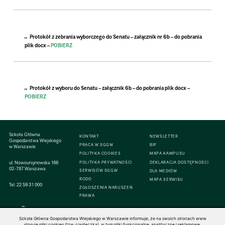
Protokół z zebrania wyborczego do Senatu – załącznik nr 6b – do pobrania
plik docx –
POBIERZ
Protokół z wyboru do Senatu – załącznik 6b – do pobrania plik docx –
POBIERZ
Szkoła Główna
KONTAKT
NEWSLETTER
Gospodarstwa Wiejskiego
PRACA W SGGW
BIP
w Warszawie
POLITYKA COOKIES
MAPA KAMPUSU
ul. Nowoursynowska 166
POLITYKA PRYWATNOŚCI
DEKLARACJA DOSTĘPNOŚCI
02-787 Warszawa
SERWISÓW SGGW
DLA MEDIÓW
RODO
MAPA SERWISU
Tel:
22 59 31 000
ZGŁOSZENIA NARUSZEŃ
PRAWA
Szkoła Główna Gospodarstwa Wiejskiego w Warszawie informuje, że na swoich stronach www
stosuje pliki cookies (tzw. ciasteczka), w tym pliki funkcjonalne, analityczne i reklamowe.