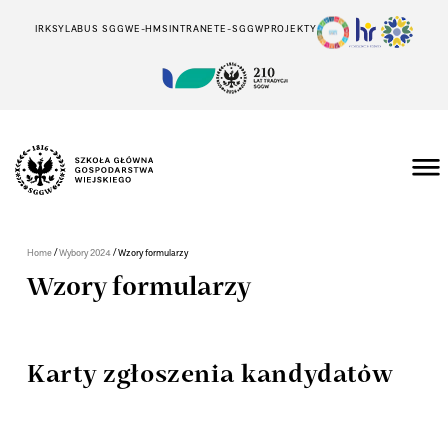
IRK
SYLABUS SGGW
E-HMS
INTRANET
E-SGGW
PROJEKTY
/
/
Home
Wybory 2024
Wzory formularzy
Wzory formularzy
Karty zgłoszenia kandydatów