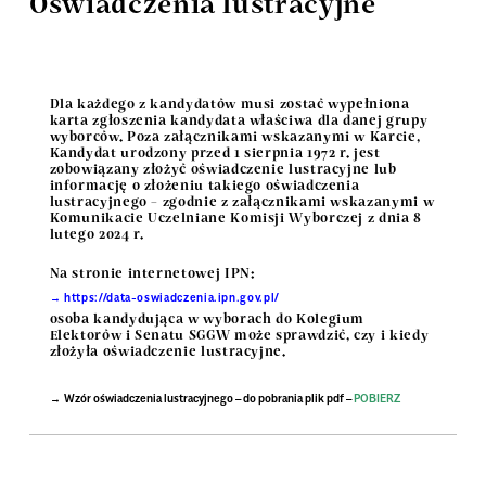
Oświadczenia lustracyjne
Dla każdego z kandydatów musi zostać wypełniona
karta zgłoszenia kandydata właściwa dla danej grupy
wyborców. Poza załącznikami wskazanymi w Karcie,
Kandydat urodzony przed 1 sierpnia 1972 r. jest
zobowiązany złożyć oświadczenie lustracyjne lub
informację o złożeniu takiego oświadczenia
lustracyjnego – zgodnie z załącznikami wskazanymi w
Komunikacie Uczelniane Komisji Wyborczej z dnia 8
lutego 2024 r.
Na stronie internetowej IPN:
https://data-oswiadczenia.ipn.gov.pl/
osoba kandydująca w wyborach do Kolegium
Elektorów i Senatu SGGW może sprawdzić, czy i kiedy
złożyła oświadczenie lustracyjne.
Wzór oświadczenia lustracyjnego – do pobrania plik pdf –
POBIERZ