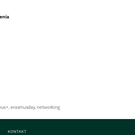
enia
mus+
,
erasmusday
,
networking
KONTAKT