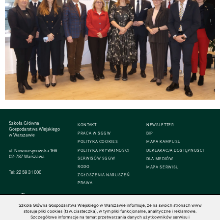
Szkoła Główna
KONTAKT
NEWSLETTER
Gospodarstwa Wiejskiego
PRACA W SGGW
BIP
w Warszawie
POLITYKA COOKIES
MAPA KAMPUSU
ul. Nowoursynowska 166
POLITYKA PRYWATNOŚCI
DEKLARACJA DOSTĘPNOŚCI
02-787 Warszawa
SERWISÓW SGGW
DLA MEDIÓW
RODO
MAPA SERWISU
Tel:
22 59 31 000
ZGŁOSZENIA NARUSZEŃ
PRAWA
Szkoła Główna Gospodarstwa Wiejskiego w Warszawie informuje, że na swoich stronach www
stosuje pliki cookies (tzw. ciasteczka), w tym pliki funkcjonalne, analityczne i reklamowe.
Szczegółowe informacje na temat przetwarzania danych użytkowników serwisu i
© 1816–2026 SGGW — ALL RIGHTS RESERVED