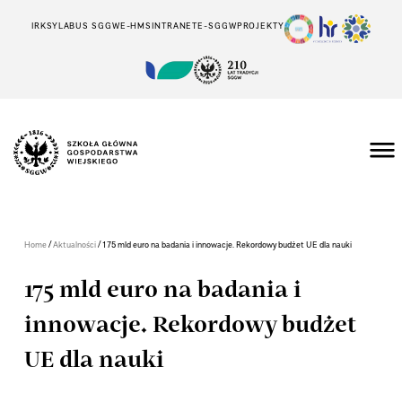
IRK
SYLABUS SGGW
E-HMS
INTRANET
E-SGGW
PROJEKTY
/
/
Home
Aktualności
175 mld euro na badania i innowacje. Rekordowy budżet UE dla nauki
175 mld euro na badania i
innowacje. Rekordowy budżet
UE dla nauki