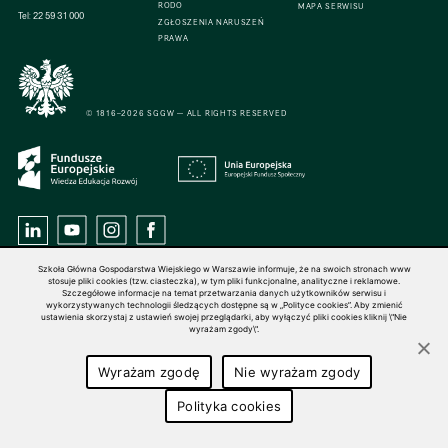
RODO
MAPA SERWISU
Tel:
22 59 31 000
ZGŁOSZENIA NARUSZEŃ
PRAWA
© 1816–2026 SGGW — ALL RIGHTS RESERVED
Szkoła Główna Gospodarstwa Wiejskiego w Warszawie informuje, że na swoich stronach www
stosuje pliki cookies (tzw. ciasteczka), w tym pliki funkcjonalne, analityczne i reklamowe.
Szczegółowe informacje na temat przetwarzania danych użytkowników serwisu i
wykorzystywanych technologii śledzących dostępne są w „Polityce cookies”. Aby zmienić
ustawienia skorzystaj z ustawień swojej przeglądarki, aby wyłączyć pliki cookies kliknij \"Nie
wyrażam zgody\".
Wyrażam zgodę
Nie wyrażam zgody
Polityka cookies