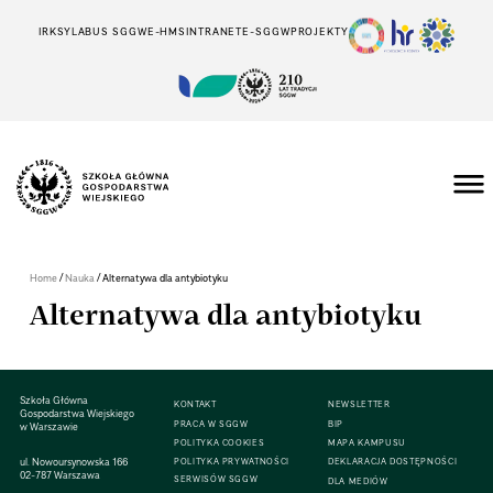
IRK
SYLABUS SGGW
E-HMS
INTRANET
E-SGGW
PROJEKTY
/
/
Home
Nauka
Alternatywa dla antybiotyku
Alternatywa dla antybiotyku
Szkoła Główna
KONTAKT
NEWSLETTER
Gospodarstwa Wiejskiego
PRACA W SGGW
BIP
w Warszawie
POLITYKA COOKIES
MAPA KAMPUSU
ul. Nowoursynowska 166
POLITYKA PRYWATNOŚCI
DEKLARACJA DOSTĘPNOŚCI
02-787 Warszawa
SERWISÓW SGGW
DLA MEDIÓW