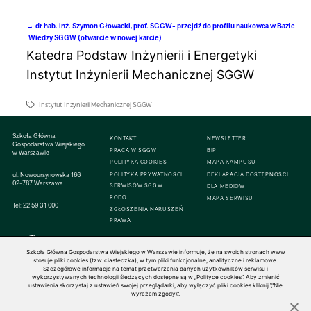
dr hab. inż. Szymon Głowacki, prof. SGGW-
przejdź do profilu naukowca w Bazie
Wiedzy SGGW (otwarcie w nowej karcie)
Katedra Podstaw Inżynierii i Energetyki
Instytut Inżynierii Mechanicznej SGGW
Instytut Inżynierii Mechanicznej SGGW
Szkoła Główna
KONTAKT
NEWSLETTER
Gospodarstwa Wiejskiego
PRACA W SGGW
BIP
w Warszawie
POLITYKA COOKIES
MAPA KAMPUSU
ul. Nowoursynowska 166
POLITYKA PRYWATNOŚCI
DEKLARACJA DOSTĘPNOŚCI
02-787 Warszawa
SERWISÓW SGGW
DLA MEDIÓW
RODO
MAPA SERWISU
Tel:
22 59 31 000
ZGŁOSZENIA NARUSZEŃ
PRAWA
Szkoła Główna Gospodarstwa Wiejskiego w Warszawie informuje, że na swoich stronach www
stosuje pliki cookies (tzw. ciasteczka), w tym pliki funkcjonalne, analityczne i reklamowe.
Szczegółowe informacje na temat przetwarzania danych użytkowników serwisu i
© 1816–2026 SGGW — ALL RIGHTS RESERVED
wykorzystywanych technologii śledzących dostępne są w „Polityce cookies”. Aby zmienić
ustawienia skorzystaj z ustawień swojej przeglądarki, aby wyłączyć pliki cookies kliknij \"Nie
wyrażam zgody\".