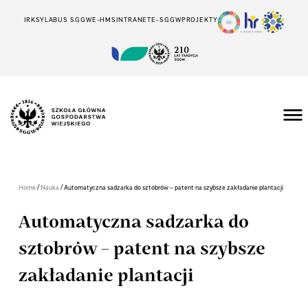
IRK
SYLABUS SGGW
E-HMS
INTRANET
E-SGGW
PROJEKTY
/
/
Home
Nauka
Automatyczna sadzarka do sztobrów – patent na szybsze zakładanie plantacji
Automatyczna sadzarka do
sztobrów – patent na szybsze
zakładanie plantacji