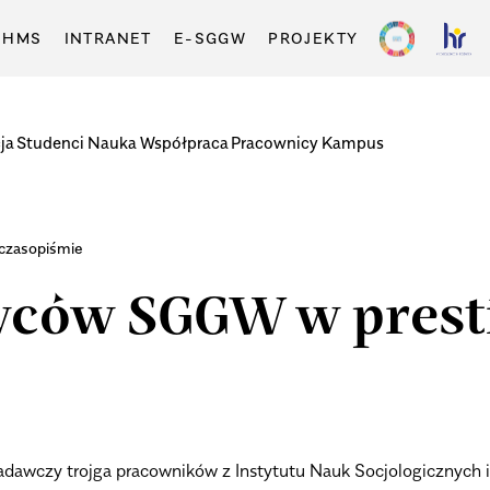
-HMS
INTRANET
E-SGGW
PROJEKTY
ja
Studenci
Nauka
Współpraca
Pracownicy
Kampus
czasopiśmie
wców SGGW w pres
adawczy trojga pracowników z Instytutu Nauk Socjologicznych