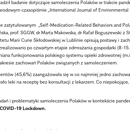
adził badanie dotyczące samoleczenia Polaków w trakcie pande
rodowym czasopiśmie „International Journal of Environmental R
le zatytułowanym „Self-Medication-Related Behaviors and Po
ska, prof. SGGW, dr Marta Makowska, dr Rafał Boguszewski z
tetu Marii Curie Skłodowskiej w Lublinie opisują postawy i za
zrealizowano po czwartym etapie odmrażania gospodarki (8-15
 zmiana funkcjonowania polskiego systemu opieki zdrowotnej (m
zakresie zachowań Polaków związanych z samoleczeniem.
ondentów (45,6%) zaangażowała się w co najmniej jedno zacho
o leki na receptę bez konsultacji z lekarzem. Co niepokojące, 
ań i problematyki samoleczenia Polaków w kontekście pandem
s COVID-19 Lockdown.