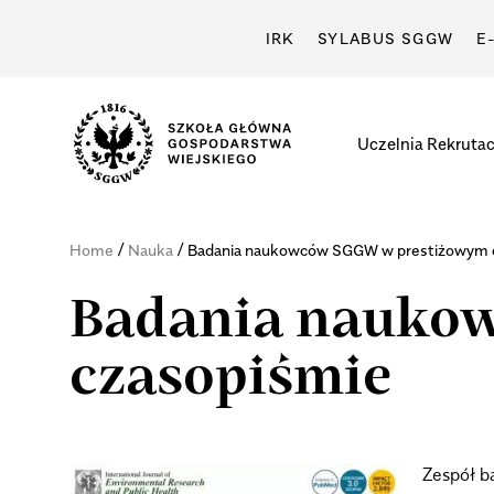
IRK
SYLABUS SGGW
E
Uczelnia
Rekrutac
/
/
Home
Nauka
Badania naukowców SGGW w prestiżowym 
Badania nauko
czasopiśmie
Zespół b