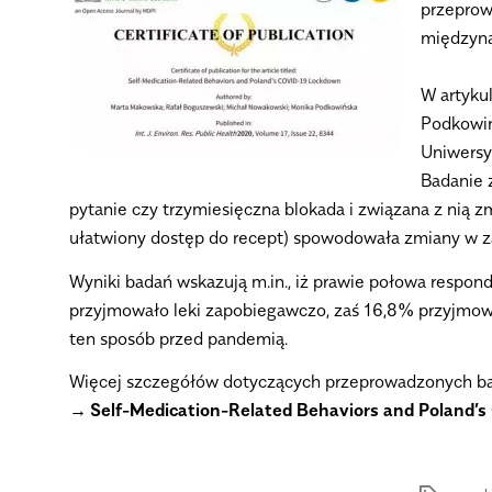
przeprow
międzyna
W artyku
Podkowiń
Uniwersy
Badanie 
pytanie czy trzymiesięczna blokada i związana z nią
ułatwiony dostęp do recept) spowodowała zmiany w 
Wyniki badań wskazują m.in., iż prawie połowa resp
przyjmowało leki zapobiegawczo, zaś 16,8% przyjmował
ten sposób przed pandemią.
Więcej szczegółów dotyczących przeprowadzonych bad
Self-Medication-Related Behaviors and Poland’