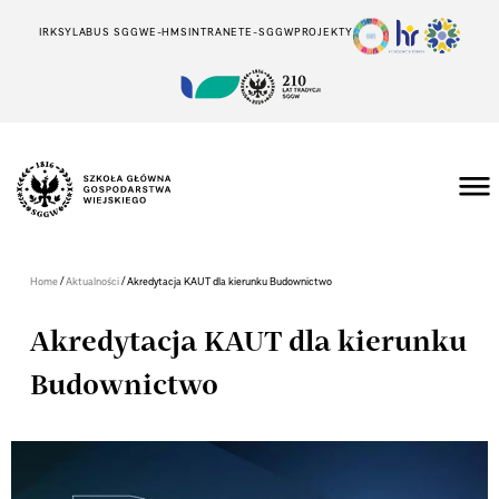
IRK
SYLABUS SGGW
E-HMS
INTRANET
E-SGGW
PROJEKTY
/
/
Home
Aktualności
Akredytacja KAUT dla kierunku Budownictwo
Akredytacja KAUT dla kierunku
Budownictwo