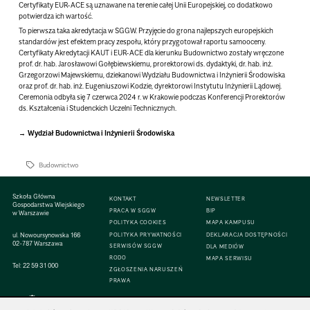
Certyfikaty EUR-ACE są uznawane na terenie całej Unii Europejskiej, co dodatkowo
potwierdza ich wartość.
To pierwsza taka akredytacja w SGGW.
Przyjęcie do grona najlepszych europejskich
standardów jest efektem pracy zespołu, który przygotował raportu samooceny.
Certyfikaty Akredytacji KAUT i EUR-ACE dla kierunku Budownictwo zostały wręczone
prof. dr. hab. Jarosławowi Gołębiewskiemu, prorektorowi ds. dydaktyki, dr. hab. inż.
Grzegorzowi Majewskiemu, dziekanowi Wydziału Budownictwa i Inżynierii Środowiska
oraz prof. dr. hab. inż. Eugeniuszowi Kodzie, dyrektorowi Instytutu Inżynierii Lądowej.
Ceremonia odbyła się 7 czerwca 2024 r. w Krakowie podczas Konferencji Prorektorów
ds. Kształcenia i Studenckich Uczelni Technicznych.
Wydział Budownictwa i Inżynierii Środowiska
Budownictwo
Szkoła Główna
KONTAKT
NEWSLETTER
Gospodarstwa Wiejskiego
PRACA W SGGW
BIP
w Warszawie
POLITYKA COOKIES
MAPA KAMPUSU
ul. Nowoursynowska 166
POLITYKA PRYWATNOŚCI
DEKLARACJA DOSTĘPNOŚCI
02-787 Warszawa
SERWISÓW SGGW
DLA MEDIÓW
RODO
MAPA SERWISU
Tel:
22 59 31 000
ZGŁOSZENIA NARUSZEŃ
PRAWA