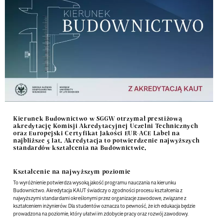
Kierunek Budownictwo w SGGW otrzymał prestiżową
akredytację Komisji Akredytacyjnej Uczelni Technicznych
oraz Europejski Certyfikat Jakości EUR-ACE Label na
najbliższe 5 lat. Akredytacja to potwierdzenie najwyższych
standardów kształcenia na Budownictwie.
Kształcenie na najwyższym poziomie
To wyróżnienie potwierdza wysoką jakość programu nauczania na kierunku
Budownictwo.
Akredytacja KAUT świadczy o zgodności procesu kształcenia z
najwyższymi standardami określonymi przez organizacje zawodowe, związane z
kształceniem inżynierów.
Dla studentów oznacza to pewność, że ich edukacja będzie
prowadzona na poziomie, który ułatwi im zdobycie pracy oraz rozwój zawodowy.