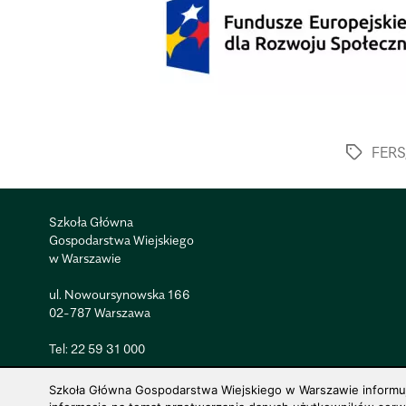
FERS
Szkoła Główna
Gospodarstwa Wiejskiego
w Warszawie
ul. Nowoursynowska 166
02-787 Warszawa
Tel:
22 59 31 000
Szkoła Główna Gospodarstwa Wiejskiego w Warszawie informuje,