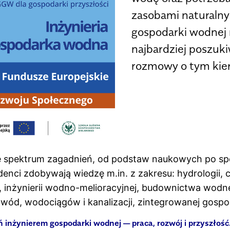
zasobami naturalnym
gospodarki wodnej 
najbardziej poszuki
rozmowy o tym kie
e spektrum zagadnień, od podstaw naukowych po spe
ci zdobywają wiedzę m.in. z zakresu: hydrologii, che
 inżynierii wodno-melioracyjnej, budownictwa wodn
 wód, wodociągów i kanalizacji, zintegrowanej gospo
ń inżynierem gospodarki wodnej — praca, rozwój i przyszłość.