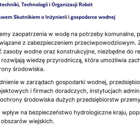
chniki, Technologii i Organizacji Robót
ławem Skutnikiem o Inżynierii i gospodarce wodnej
temy zaopatrzenia w wodę na potrzeby komunalne, pr
e związane z zabezpieczeniem przeciwpowodziowym.
ić zasoby wodne oraz konstrukcyjne, niezbędne do re
ozwijają wiedzę przyrodniczą, która umożliwia zac
rony środowiska.
rudnienie w zarządach gospodarki wodnej, przedsięb
jektowych i firmach doradczych, instytucjach adminis
h ochrony środowiska dużych przedsiębiorstw przem
eć wpływ na bezpieczeństwo hydrologiczne kraju, po
 obszarów wiejskich.