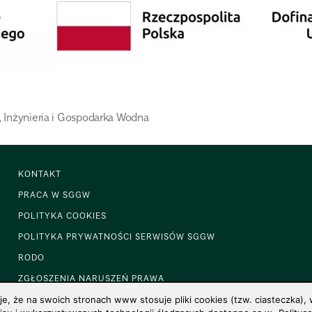
,
Inżynieria i Gospodarka Wodna
KONTAKT
PRACA W SGGW
POLITYKA COOKIES
POLITYKA PRYWATNOŚCI SERWISÓW SGGW
RODO
ZGŁOSZENIA NARUSZEŃ PRAWA
 że na swoich stronach www stosuje pliki cookies (tzw. ciasteczka), w