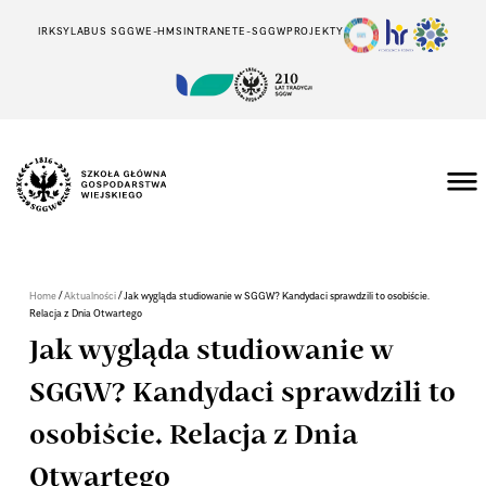
IRK
SYLABUS SGGW
E-HMS
INTRANET
E-SGGW
PROJEKTY
/
/
Home
Aktualności
Jak wygląda studiowanie w SGGW? Kandydaci sprawdzili to osobiście.
Relacja z Dnia Otwartego
Jak wygląda studiowanie w
SGGW? Kandydaci sprawdzili to
osobiście. Relacja z Dnia
Otwartego