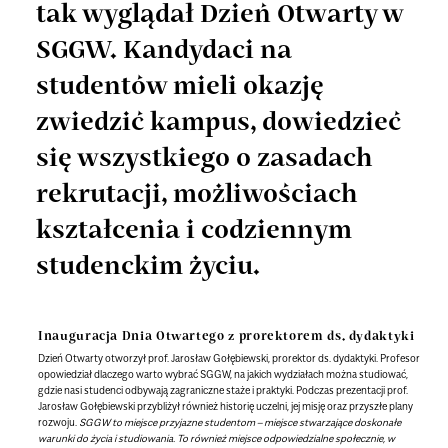
tak wyglądał Dzień Otwarty w
SGGW. Kandydaci na
studentów mieli okazję
zwiedzić kampus, dowiedzieć
się wszystkiego o zasadach
rekrutacji, możliwościach
kształcenia i codziennym
studenckim życiu.
Inauguracja Dnia Otwartego z prorektorem ds. dydaktyki
Dzień Otwarty otworzył prof. Jarosław Gołębiewski, prorektor ds. dydaktyki. Profesor
opowiedział dlaczego warto wybrać SGGW, na jakich wydziałach można studiować,
gdzie nasi studenci odbywają zagraniczne staże i praktyki. Podczas prezentacji prof.
Jarosław Gołębiewski przybliżył również historię uczelni, jej misję oraz przyszłe plany
rozwoju.
SGGW to miejsce przyjazne studentom – miejsce stwarzające doskonałe
warunki do życia i studiowania. To również miejsce odpowiedzialne społecznie, w