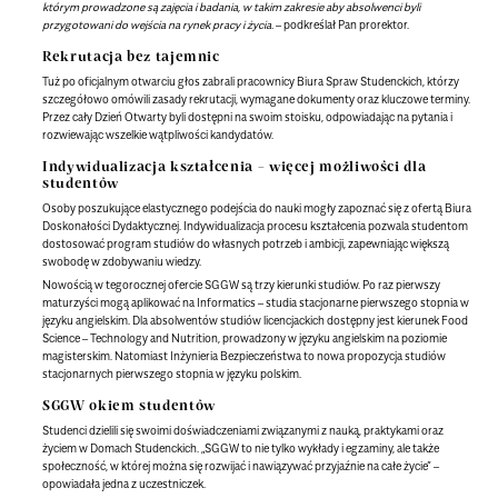
którym prowadzone są zajęcia i badania, w takim zakresie aby absolwenci byli
przygotowani do wejścia na rynek pracy i życia.
– podkreślał Pan prorektor.
Rekrutacja bez tajemnic
Tuż po oficjalnym otwarciu głos zabrali pracownicy Biura Spraw Studenckich, którzy
szczegółowo omówili zasady rekrutacji, wymagane dokumenty oraz kluczowe terminy.
Przez cały Dzień Otwarty byli dostępni na swoim stoisku, odpowiadając na pytania i
rozwiewając wszelkie wątpliwości kandydatów.
Indywidualizacja kształcenia – więcej możliwości dla
studentów
Osoby poszukujące elastycznego podejścia do nauki mogły zapoznać się z ofertą Biura
Doskonałości Dydaktycznej. Indywidualizacja procesu kształcenia pozwala studentom
dostosować program studiów do własnych potrzeb i ambicji, zapewniając większą
swobodę w zdobywaniu wiedzy.
Nowością w tegorocznej ofercie SGGW są trzy kierunki studiów. Po raz pierwszy
maturzyści mogą aplikować na Informatics – studia stacjonarne pierwszego stopnia w
języku angielskim. Dla absolwentów studiów licencjackich dostępny jest kierunek Food
Science – Technology and Nutrition, prowadzony w języku angielskim na poziomie
magisterskim. Natomiast Inżynieria Bezpieczeństwa to nowa propozycja studiów
stacjonarnych pierwszego stopnia w języku polskim.
SGGW okiem studentów
Studenci dzielili się swoimi doświadczeniami związanymi z nauką, praktykami oraz
życiem w Domach Studenckich. „SGGW to nie tylko wykłady i egzaminy, ale także
społeczność, w której można się rozwijać i nawiązywać przyjaźnie na całe życie” –
opowiadała jedna z uczestniczek.