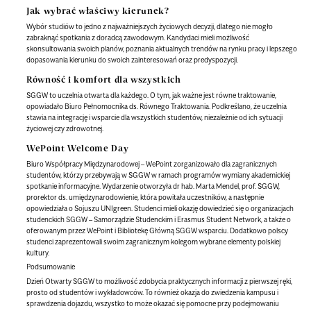
Jak wybrać właściwy kierunek?
Wybór studiów to jedno z najważniejszych życiowych decyzji, dlatego nie mogło
zabraknąć spotkania z doradcą zawodowym. Kandydaci mieli możliwość
skonsultowania swoich planów, poznania aktualnych trendów na rynku pracy i lepszego
dopasowania kierunku do swoich zainteresowań oraz predyspozycji.
Równość i komfort dla wszystkich
SGGW to uczelnia otwarta dla każdego. O tym, jak ważne jest równe traktowanie,
opowiadało Biuro Pełnomocnika ds. Równego Traktowania. Podkreślano, że uczelnia
stawia na integrację i wsparcie dla wszystkich studentów, niezależnie od ich sytuacji
życiowej czy zdrowotnej.
WePoint Welcome Day
Biuro Współpracy Międzynarodowej – WePoint zorganizowało dla zagranicznych
studentów, którzy przebywają w SGGW w ramach programów wymiany akademickiej
spotkanie informacyjne. Wydarzenie otworzyła dr hab. Marta Mendel, prof. SGGW,
prorektor ds. umiędzynarodowienie, która powitała uczestników, a następnie
opowiedziała o Sojuszu UNIgreen. Studenci mieli okazję dowiedzieć się o organizacjach
studenckich SGGW – Samorządzie Studenckim i Erasmus Student Network, a także o
oferowanym przez WePoint i Bibliotekę Główną SGGW wsparciu. Dodatkowo polscy
studenci zaprezentowali swoim zagranicznym kolegom wybrane elementy polskiej
kultury.
Podsumowanie
Dzień Otwarty SGGW to możliwość zdobycia praktycznych informacji z pierwszej ręki,
prosto od studentów i wykładowców. To również okazja do zwiedzenia kampusu i
sprawdzenia dojazdu, wszystko to może okazać się pomocne przy podejmowaniu