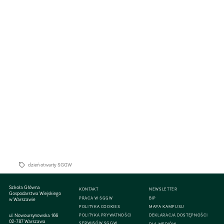
dzień otwarty SGGW
Szkoła Główna
KONTAKT
NEWSLETTER
Gospodarstwa Wiejskiego
PRACA W SGGW
BIP
w Warszawie
POLITYKA COOKIES
MAPA KAMPUSU
ul. Nowoursynowska 166
POLITYKA PRYWATNOŚCI
DEKLARACJA DOSTĘPNOŚCI
02-787 Warszawa
SERWISÓW SGGW