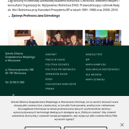
Zagraniczny Królewskiej Szwedzkiej Akademii Rolnictwa i Leśnictwa. Wieloletni ekspert i
konsultant Organizacji ds. Wyżywienia i Rolnictwa (FA0). Przewodniczący i członek Rady
ds. Wsi i Rolnictwa przy Kancelarii Prezydenta RP w latach 1991-1996 oraz 2009-2010.
Życiorys Profesora Jana Góreckiego
prof. Jan Górecki
Szkoła Główna
KONTAKT
NEWSLETTER
Gospodarstwa Wiejskiego
PRACA W SGGW
BIP
w Warszawie
POLITYKA COOKIES
MAPA KAMPUSU
ul. Nowoursynowska 166
POLITYKA PRYWATNOŚCI
DEKLARACJA DOSTĘPNOŚCI
02-787 Warszawa
SERWISÓW SGGW
DLA MEDIÓW
RODO
MAPA SERWISU
Tel:
22 59 31 000
ZGŁOSZENIA NARUSZEŃ
PRAWA
Szkoła Główna Gospodarstwa Wiejskiego w Warszawie informuje, że na swoich stronach www
stosuje pliki cookies (tzw. ciasteczka), w tym pliki funkcjonalne, analityczne i reklamowe.
Szczegółowe informacje na temat przetwarzania danych użytkowników serwisu i
© 1816–2026 SGGW — ALL RIGHTS RESERVED
wykorzystywanych technologii śledzących dostępne są w „Polityce cookies”. Aby zmienić
ustawienia skorzystaj z ustawień swojej przeglądarki, aby wyłączyć pliki cookies kliknij \"Nie
wyrażam zgody\".