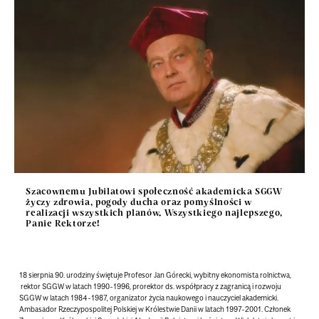
Szacownemu Jubilatowi społeczność akademicka SGGW
życzy zdrowia, pogody ducha oraz pomyślności w
realizacji wszystkich planów. Wszystkiego najlepszego,
Panie Rektorze!
18 sierpnia 90. urodziny świętuje Profesor Jan Górecki, wybitny ekonomista rolnictwa,
rektor SGGW w latach 1990-1996, prorektor ds. współpracy z zagranicą i rozwoju
SGGW w latach 1984-1987, organizator życia naukowego i nauczyciel akademicki.
Ambasador Rzeczypospolitej Polskiej w Królestwie Danii w latach 1997-2001. Członek