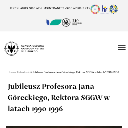
IRK
SYLABUS SGGW
E-HMS
INTRANET
E-SGGW
PROJEKTY
/
/
Home
Aktualności
Jubileusz Profesora Jana Góreckiego, Rektora SGGW w latach 1990-1996
Jubileusz Profesora Jana
Góreckiego, Rektora SGGW w
latach 1990-1996