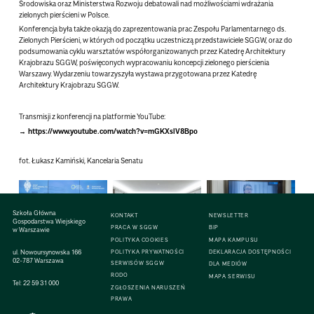
Środowiska oraz Ministerstwa Rozwoju debatowali nad możliwościami wdrażania
zielonych pierścieni w Polsce.
Konferencja była także okazją do zaprezentowania prac Zespołu Parlamentarnego ds.
Zielonych Pierścieni, w których od początku uczestniczą przedstawiciele SGGW, oraz do
podsumowania cyklu warsztatów współorganizowanych przez Katedrę Architektury
Krajobrazu SGGW, poświęconych wypracowaniu koncepcji zielonego pierścienia
Warszawy. Wydarzeniu towarzyszyła wystawa przygotowana przez Katedrę
Architektury Krajobrazu SGGW.
Transmisji z konferencji na platformie YouTube:
https://www.youtube.com/watch?v=mGKXslV8Bpo
fot. Łukasz Kamiński, Kancelaria Senatu
Szkoła Główna
KONTAKT
NEWSLETTER
Gospodarstwa Wiejskiego
PRACA W SGGW
BIP
w Warszawie
POLITYKA COOKIES
MAPA KAMPUSU
ul. Nowoursynowska 166
POLITYKA PRYWATNOŚCI
DEKLARACJA DOSTĘPNOŚCI
02-787 Warszawa
SERWISÓW SGGW
DLA MEDIÓW
RODO
MAPA SERWISU
Tel:
22 59 31 000
ZGŁOSZENIA NARUSZEŃ
PRAWA