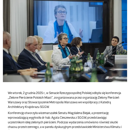
We wtorek, 2 grudnia 2025 r., w Senacie Rzeczypospolitej Polskiej odbyła się konferencja
„Zielone Pierścienie Polskich Miast”, zorganizowana przez organizację Zielony Pierścień
Warszawy oraz Stowarzyszenie Metropolia Warszawa we współpracy z Katedrą
Architektury Krajobrazu SGGW.
Konferencję otworzyła wicemarszałek Senatu Magdalena Biejak, a prezentację
wprowadzającą wygłosiła dr hab. Agata Cieszewska z SGGW, przedstawiając
uczestnikom ideę zielonych pierścieni. Podczas wydarzenia omówiono również skutki
chaosu przestrzennego, a w panelu dyskusyjnym przedstawiciele Ministerstwa Klimatu i