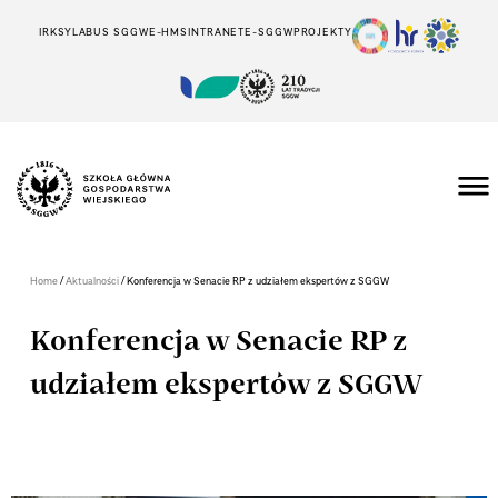
IRK
SYLABUS SGGW
E-HMS
INTRANET
E-SGGW
PROJEKTY
/
/
Home
Aktualności
Konferencja w Senacie RP z udziałem ekspertów z SGGW
Konferencja w Senacie RP z
udziałem ekspertów z SGGW