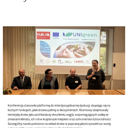
Konferencja stanowiła platformę do interdyscyplinarnej dyskusji, skupiając się na
licznych funkcjach, jakie drzewa pełnią w ekosystemach. Rozmowy obejmowały
tematykę drzew jako pochłaniaczy dwutlenku węgla, wspomagających walkę ze
zmianami klimatu, ich roli w krajobrazie miejskim oraz ochronie bioróżnorodności.
Szczególny nacisk położono na wkład drzew w poprawę jakości powietrza i wody,