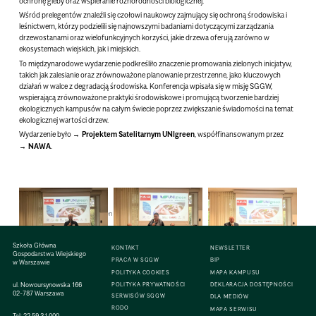
ochronę gleby oraz wspieranie różnorodności biologicznej.
Wśród prelegentów znaleźli się czołowi naukowcy zajmujący się ochroną środowiska i
leśnictwem, którzy podzielili się najnowszymi badaniami dotyczącymi zarządzania
drzewostanami oraz wielofunkcyjnych korzyści, jakie drzewa oferują zarówno w
ekosystemach wiejskich, jak i miejskich.
To międzynarodowe wydarzenie podkreśliło znaczenie promowania zielonych inicjatyw,
takich jak zalesianie oraz zrównoważone planowanie przestrzenne, jako kluczowych
działań w walce z degradacją środowiska. Konferencja wpisała się w misję SGGW,
wspierającą zrównoważone praktyki środowiskowe i promującą tworzenie bardziej
ekologicznych kampusów na całym świecie poprzez zwiększanie świadomości na temat
ekologicznej wartości drzew.
Wydarzenie było
Projektem Satelitarnym UNIgreen
, współfinansowanym przez
NAWA
.
Green Campus
,
Unigreen
Szkoła Główna
KONTAKT
NEWSLETTER
Gospodarstwa Wiejskiego
PRACA W SGGW
BIP
w Warszawie
POLITYKA COOKIES
MAPA KAMPUSU
ul. Nowoursynowska 166
POLITYKA PRYWATNOŚCI
DEKLARACJA DOSTĘPNOŚCI
02-787 Warszawa
SERWISÓW SGGW
DLA MEDIÓW
RODO
MAPA SERWISU
Tel:
22 59 31 000