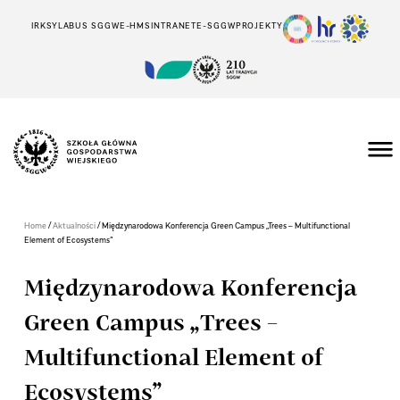
IRK
SYLABUS SGGW
E-HMS
INTRANET
E-SGGW
PROJEKTY
/
/
Home
Aktualności
Międzynarodowa Konferencja Green Campus „Trees – Multifunctional
Element of Ecosystems”
Międzynarodowa Konferencja
Green Campus „Trees –
Multifunctional Element of
Ecosystems”