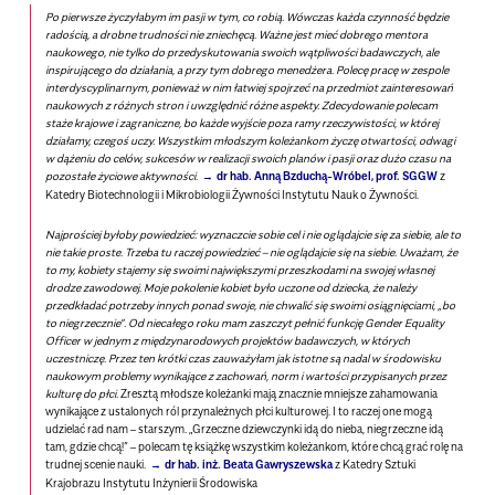
Po pierwsze życzyłabym im pasji w tym, co robią. Wówczas każda czynność będzie
radością, a drobne trudności nie zniechęcą. Ważne jest mieć dobrego mentora
naukowego, nie tylko do przedyskutowania swoich wątpliwości badawczych, ale
inspirującego do działania, a przy tym dobrego menedżera. Polecę pracę w zespole
interdyscyplinarnym, ponieważ w nim łatwiej spojrzeć na przedmiot zainteresowań
naukowych z różnych stron i uwzględnić różne aspekty. Zdecydowanie polecam
staże krajowe i zagraniczne, bo każde wyjście poza ramy rzeczywistości, w której
działamy, czegoś uczy. Wszystkim młodszym koleżankom życzę otwartości, odwagi
w dążeniu do celów, sukcesów w realizacji swoich planów i pasji oraz dużo czasu na
pozostałe życiowe aktywności.
dr hab. Anną Bzduchą-Wróbel, prof. SGGW
z
Katedry Biotechnologii i Mikrobiologii Żywności Instytutu Nauk o Żywności.
Najprościej byłoby powiedzieć: wyznaczcie sobie cel i nie oglądajcie się za siebie, ale to
nie takie proste. Trzeba tu raczej powiedzieć – nie oglądajcie się na siebie. Uważam, że
to my, kobiety stajemy się swoimi największymi przeszkodami na swojej własnej
drodze zawodowej. Moje pokolenie kobiet było uczone od dziecka, że należy
przedkładać potrzeby innych ponad swoje, nie chwalić się swoimi osiągnięciami, „bo
to niegrzecznie”. Od niecałego roku mam zaszczyt pełnić funkcję Gender Equality
Officer w jednym z międzynarodowych projektów badawczych, w których
uczestniczę. Przez ten krótki czas zauważyłam jak istotne są nadal w środowisku
naukowym problemy wynikające z zachowań, norm i wartości przypisanych przez
kulturę do płci.
Zresztą młodsze koleżanki mają znacznie mniejsze zahamowania
wynikające z ustalonych ról przynależnych płci kulturowej. I to raczej one mogą
udzielać rad nam – starszym. „Grzeczne dziewczynki idą do nieba, niegrzeczne idą
tam, gdzie chcą!” – polecam tę książkę wszystkim koleżankom, które chcą grać rolę na
trudnej scenie nauki.
dr hab. inż. Beata Gawryszewska
z Katedry Sztuki
Krajobrazu Instytutu Inżynierii Środowiska