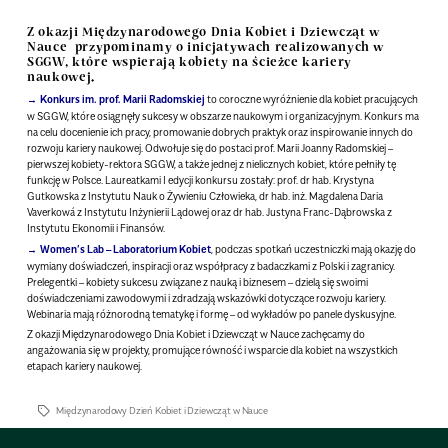
Z okazji Międzynarodowego Dnia Kobiet i Dziewcząt w
Nauce przypominamy o inicjatywach realizowanych w
SGGW, które wspierają kobiety na ścieżce kariery
naukowej.
Konkurs im. prof. Marii Radomskiej
to coroczne wyróżnienie dla kobiet pracujących
w SGGW, które osiągnęły sukcesy w obszarze naukowym i organizacyjnym. Konkurs ma
na celu docenienie ich pracy, promowanie dobrych praktyk oraz inspirowanie innych do
rozwoju kariery naukowej. Odwołuje się do postaci prof. Marii Joanny Radomskiej –
pierwszej kobiety-rektora SGGW, a także jednej z nielicznych kobiet, które pełniły tę
funkcję w Polsce. Laureatkami I edycji konkursu zostały: prof. dr hab. Krystyna
Gutkowska z Instytutu Nauk o Żywieniu Człowieka, dr hab. inż. Magdalena Daria
Vaverkowá z Instytutu Inżynierii Lądowej oraz dr hab. Justyna Franc-Dąbrowska z
Instytutu Ekonomii i Finansów.
Women’s Lab – Laboratorium Kobiet
, podczas spotkań uczestniczki mają okazję do
wymiany doświadczeń, inspiracji oraz współpracy z badaczkami z Polski i zagranicy.
Prelegentki – kobiety sukcesu związane z nauką i biznesem – dzielą się swoimi
doświadczeniami zawodowymi i zdradzają wskazówki dotyczące rozwoju kariery.
Webinaria mają różnorodną tematykę i formę – od wykładów po panele dyskusyjne.
Z okazji Międzynarodowego Dnia Kobiet i Dziewcząt w Nauce zachęcamy do
angażowania się w projekty, promujące równość i wsparcie dla kobiet na wszystkich
etapach kariery naukowej.
Międzynarodowy Dzień Kobiet i Dziewcząt w Nauce