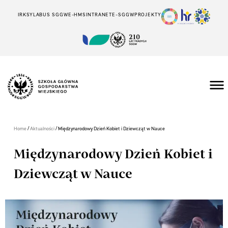
IRK
SYLABUS SGGW
E-HMS
INTRANET
E-SGGW
PROJEKTY
/
/
Home
Aktualności
Międzynarodowy Dzień Kobiet i Dziewcząt w Nauce
Międzynarodowy Dzień Kobiet i
Dziewcząt w Nauce