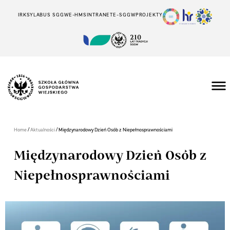
IRK
SYLABUS SGGW
E-HMS
INTRANET
E-SGGW
PROJEKTY
/
/
Home
Aktualności
Międzynarodowy Dzień Osób z Niepełnosprawnościami
Międzynarodowy Dzień Osób z
Niepełnosprawnościami