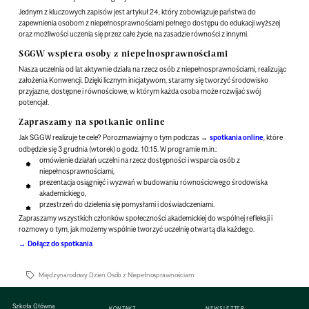
Jednym z kluczowych zapisów jest artykuł 24, który zobowiązuje państwa do
zapewnienia osobom z niepełnosprawnościami pełnego dostępu do edukacji wyższej
oraz możliwości uczenia się przez całe życie, na zasadzie równości z innymi.
SGGW wspiera osoby z niepełnosprawnościami
Nasza uczelnia od lat aktywnie działa na rzecz osób z niepełnosprawnościami, realizując
założenia Konwencji. Dzięki licznym inicjatywom, staramy się tworzyć środowisko
przyjazne, dostępne i równościowe, w którym każda osoba może rozwijać swój
potencjał.
Zapraszamy na spotkanie online
Jak SGGW realizuje te cele? Porozmawiajmy o tym podczas
spotkania online
, które
odbędzie się
3 grudnia (wtorek) o godz. 10:15
. W programie m.in.:
omówienie działań uczelni na rzecz dostępności i wsparcia osób z
niepełnosprawnościami,
prezentacja osiągnięć i wyzwań w budowaniu równościowego środowiska
akademickiego,
przestrzeń do dzielenia się pomysłami i doświadczeniami.
Zapraszamy wszystkich członków społeczności akademickiej do wspólnej refleksji i
rozmowy o tym, jak możemy wspólnie tworzyć uczelnię otwartą dla każdego.
Dołącz do spotkania
Międzynarodowy Dzień Osób z Niepełnosprawnościam
Szkoła Główna
KONTAKT
NEWSLETTER