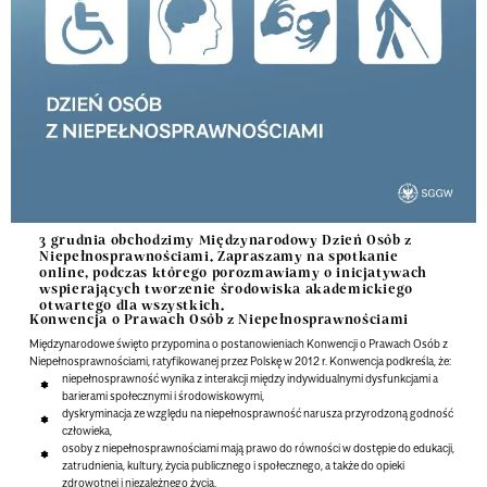
3 grudnia obchodzimy Międzynarodowy Dzień Osób z
Niepełnosprawnościami. Zapraszamy na spotkanie
online, podczas którego porozmawiamy o inicjatywach
wspierających tworzenie środowiska akademickiego
otwartego dla wszystkich.
Konwencja o Prawach Osób z Niepełnosprawnościami
Międzynarodowe święto przypomina o postanowieniach Konwencji o Prawach Osób z
Niepełnosprawnościami, ratyfikowanej przez Polskę w 2012 r. Konwencja podkreśla, że:
niepełnosprawność wynika z interakcji między indywidualnymi dysfunkcjami a
barierami społecznymi i środowiskowymi,
dyskryminacja ze względu na niepełnosprawność narusza przyrodzoną godność
człowieka,
osoby z niepełnosprawnościami mają prawo do równości w dostępie do edukacji,
zatrudnienia, kultury, życia publicznego i społecznego, a także do opieki
zdrowotnej i niezależnego życia.