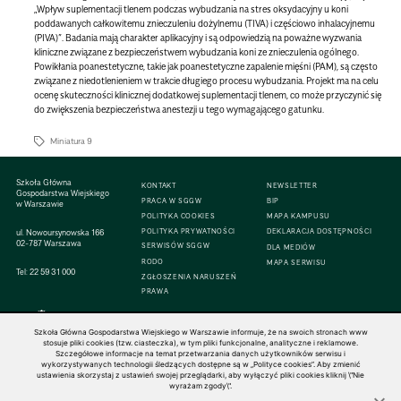
„Wpływ suplementacji tlenem podczas wybudzania na stres oksydacyjny u koni
poddawanych całkowitemu znieczuleniu dożylnemu (TIVA) i częściowo inhalacyjnemu
(PIVA)”. Badania mają charakter aplikacyjny i są odpowiedzią na poważne wyzwania
kliniczne związane z bezpieczeństwem wybudzania koni ze znieczulenia ogólnego.
Powikłania poanestetyczne, takie jak poanestetyczne zapalenie mięśni (PAM), są często
związane z niedotlenieniem w trakcie długiego procesu wybudzania. Projekt ma na celu
ocenę skuteczności klinicznej dodatkowej suplementacji tlenem, co może przyczynić się
do zwiększenia bezpieczeństwa anestezji u tego wymagającego gatunku.
Miniatura 9
Szkoła Główna
KONTAKT
NEWSLETTER
Gospodarstwa Wiejskiego
PRACA W SGGW
BIP
w Warszawie
POLITYKA COOKIES
MAPA KAMPUSU
ul. Nowoursynowska 166
POLITYKA PRYWATNOŚCI
DEKLARACJA DOSTĘPNOŚCI
02-787 Warszawa
SERWISÓW SGGW
DLA MEDIÓW
RODO
MAPA SERWISU
Tel:
22 59 31 000
ZGŁOSZENIA NARUSZEŃ
PRAWA
Szkoła Główna Gospodarstwa Wiejskiego w Warszawie informuje, że na swoich stronach www
stosuje pliki cookies (tzw. ciasteczka), w tym pliki funkcjonalne, analityczne i reklamowe.
Szczegółowe informacje na temat przetwarzania danych użytkowników serwisu i
© 1816–2026 SGGW — ALL RIGHTS RESERVED
wykorzystywanych technologii śledzących dostępne są w „Polityce cookies”. Aby zmienić
ustawienia skorzystaj z ustawień swojej przeglądarki, aby wyłączyć pliki cookies kliknij \"Nie
wyrażam zgody\".