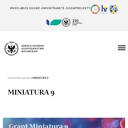
IRK
SYLABUS SGGW
E-HMS
INTRANET
E-SGGW
PROJEKTY
/
/
Home
Aktualności
MINIATURA 9
MINIATURA 9