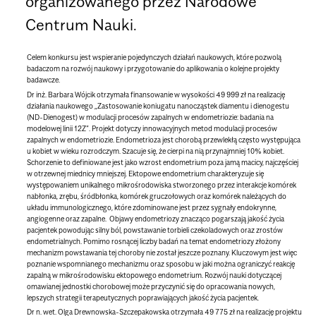
organizowanego przez Narodowe
Centrum Nauki.
Celem konkursu jest wspieranie pojedynczych działań naukowych, które pozwolą
badaczom na rozwój naukowy i przygotowanie do aplikowania o kolejne projekty
badawcze.
Dr inż. Barbara Wójcik otrzymała finansowanie w wysokości 49 999 zł na realizację
działania naukowego „Zastosowanie koniugatu nanocząstek diamentu i dienogestu
(ND-Dienogest) w modulacji procesów zapalnych w endometriozie: badania na
modelowej linii 12Z
”
. Projekt dotyczy innowacyjnych metod modulacji procesów
zapalnych w endometriozie.
Endometrioza jest chorobą przewlekłą często występująca
u kobiet w wieku rozrodczym. Szacuje się, że cierpi na nią przynajmniej 10% kobiet.
Schorzenie to definiowane jest jako wzrost endometrium poza jamą macicy, najczęściej
w otrzewnej miednicy mniejszej. Ektopowe endometrium charakteryzuje się
występowaniem unikalnego mikrośrodowiska stworzonego przez interakcje komórek
nabłonka, zrębu, śródbłonka, komórek gruczołowych oraz komórek należących do
układu immunologicznego, które zdominowane jest przez sygnały endokrynne,
angiogenne oraz zapalne. Objawy endometriozy znacząco pogarszają jakość życia
pacjentek powodując silny ból, powstawanie torbieli czekoladowych oraz zrostów
endometrialnych. Pomimo rosnącej liczby badań na temat endometriozy złożony
mechanizm powstawania tej choroby nie został jeszcze poznany. Kluczowym jest więc
poznanie wspomnianego mechanizmu oraz sposobu w jaki można ograniczyć reakcję
zapalną w mikrośrodowisku ektopowego endometrium. Rozwój nauki dotyczącej
omawianej jednostki chorobowej może przyczynić się do opracowania nowych,
lepszych strategii terapeutycznych poprawiających jakość życia pacjentek.
Dr n. wet. Olga Drewnowska-Szczepakowska otrzymała 49 775 zł na realizację projektu