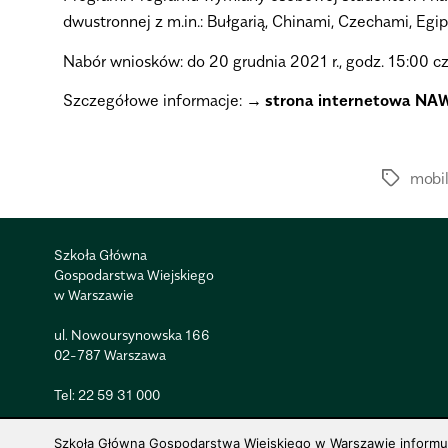
dwustronnej z m.in.: Bułgarią, Chinami, Czechami, Eg
Nabór wniosków:
do 20 grudnia 2021 r., godz. 15:00 c
Szczegółowe informacje:
strona internetowa NA
mobi
Szkoła Główna
Gospodarstwa Wiejskiego
w Warszawie
ul. Nowoursynowska 166
02-787 Warszawa
Tel:
22 59 31 000
Szkoła Główna Gospodarstwa Wiejskiego w Warszawie informuje,