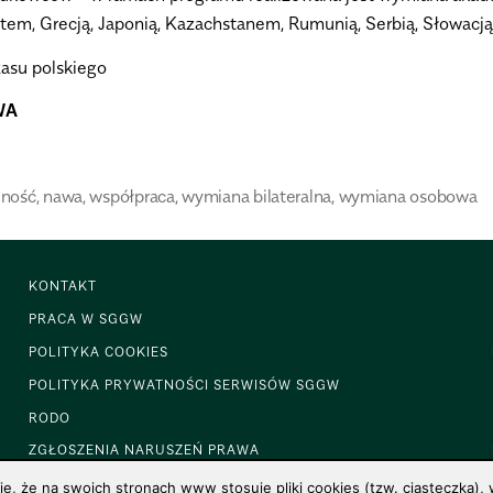
iptem, Grecją, Japonią, Kazachstanem, Rumunią, Serbią, Słowacj
zasu polskiego
WA
lność
,
nawa
,
współpraca
,
wymiana bilateralna
,
wymiana osobowa
KONTAKT
PRACA W SGGW
POLITYKA COOKIES
POLITYKA PRYWATNOŚCI SERWISÓW SGGW
RODO
ZGŁOSZENIA NARUSZEŃ PRAWA
 że na swoich stronach www stosuje pliki cookies (tzw. ciasteczka), w