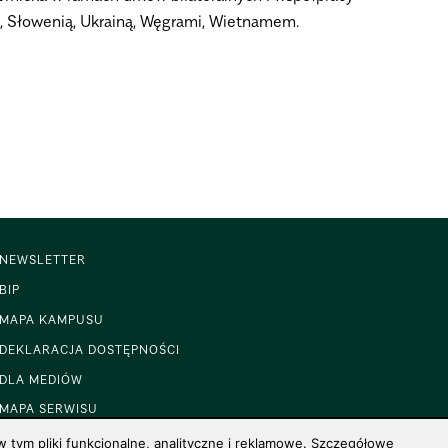
ą, Słowenią, Ukrainą, Węgrami, Wietnamem.
NEWSLETTER
BIP
MAPA KAMPUSU
DEKLARACJA DOSTĘPNOŚCI
DLA MEDIÓW
MAPA SERWISU
 tym pliki funkcjonalne, analityczne i reklamowe. Szczegółowe