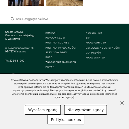
nauka
,
osiągnięcia naukowe
Szkoła Główna
KONTAKT
NEWSLETTER
Gospodarstwa Wiejskiego
PRACA W SGGW
BIP
w Warszawie
POLITYKA COOKIES
MAPA KAMPUSU
ul. Nowoursynowska 166
POLITYKA PRYWATNOŚCI
DEKLARACJA DOSTĘPNOŚCI
02-787 Warszawa
SERWISÓW SGGW
DLA MEDIÓW
RODO
MAPA SERWISU
Tel:
22 59 31 000
ZGŁOSZENIA NARUSZEŃ
PRAWA
Szkoła Główna Gospodarstwa Wiejskiego w Warszawie informuje, że na swoich stronach www
stosuje pliki cookies (tzw. ciasteczka), w tym pliki funkcjonalne, analityczne i reklamowe.
Szczegółowe informacje na temat przetwarzania danych użytkowników serwisu i
© 1816–2026 SGGW — ALL RIGHTS RESERVED
wykorzystywanych technologii śledzących dostępne są w „Polityce cookies”. Aby zmienić
ustawienia skorzystaj z ustawień swojej przeglądarki, aby wyłączyć pliki cookies kliknij \"Nie
wyrażam zgody\".
Wyrażam zgodę
Nie wyrażam zgody
Polityka cookies