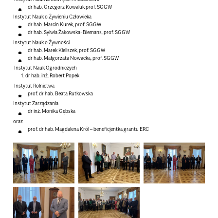
dr hab. Grzegorz Kowaluk prof. SGGW
Instytut Nauk o Żywieniu Człowieka
dr hab. Marcin Kurek, prof. SGGW
dr hab. Sylwia Żakowska-Biemans, prof. SGGW
Instytut Nauk o Żywności
dr hab. Marek Kieliszek, prof. SGGW
dr hab. Małgorzata Nowacka, prof. SGGW
Instytut Nauk Ogrodniczych
dr hab. inż. Robert Popek
Instytut Rolnictwa
prof. dr hab. Beata Rutkowska
Instytut Zarządzania
dr inż. Monika Gębska
oraz
prof. dr hab. Magdalena Król – beneficjentka grantu ERC