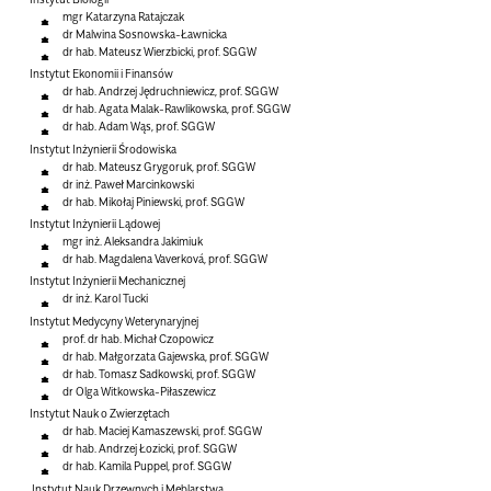
mgr Katarzyna Ratajczak
dr Malwina Sosnowska-Ławnicka
dr hab. Mateusz Wierzbicki, prof. SGGW
Instytut Ekonomii i Finansów
dr hab. Andrzej Jędruchniewicz, prof. SGGW
dr hab. Agata Malak-Rawlikowska, prof. SGGW
dr hab. Adam Wąs, prof. SGGW
Instytut Inżynierii Środowiska
dr hab. Mateusz Grygoruk, prof. SGGW
dr inż. Paweł Marcinkowski
dr hab. Mikołaj Piniewski, prof. SGGW
Instytut Inżynierii Lądowej
mgr inż. Aleksandra Jakimiuk
dr hab. Magdalena Vaverková, prof. SGGW
Instytut Inżynierii Mechanicznej
dr inż. Karol Tucki
Instytut Medycyny Weterynaryjnej
prof. dr hab. Michał Czopowicz
dr hab. Małgorzata Gajewska, prof. SGGW
dr hab. Tomasz Sadkowski, prof. SGGW
dr Olga Witkowska-Piłaszewicz
Instytut Nauk o Zwierzętach
dr hab. Maciej Kamaszewski, prof. SGGW
dr hab. Andrzej Łozicki, prof. SGGW
dr hab. Kamila Puppel, prof. SGGW
Instytut Nauk Drzewnych i Meblarstwa