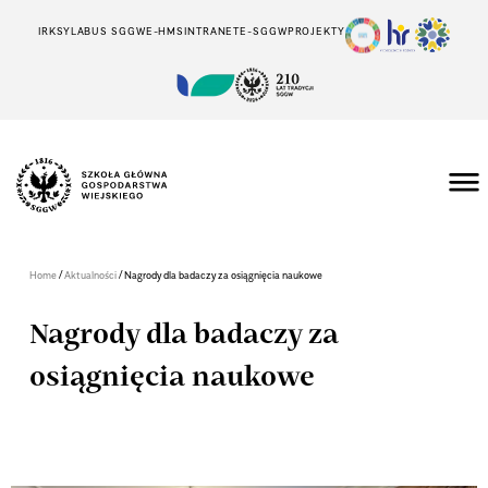
IRK
SYLABUS SGGW
E-HMS
INTRANET
E-SGGW
PROJEKTY
/
/
Home
Aktualności
Nagrody dla badaczy za osiągnięcia naukowe
Nagrody dla badaczy za
osiągnięcia naukowe