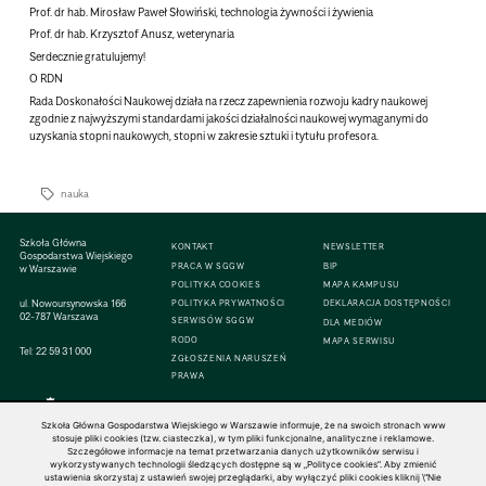
Prof. dr hab. Mirosław Paweł Słowiński, technologia żywności i żywienia
Prof. dr hab. Krzysztof Anusz, weterynaria
Serdecznie gratulujemy!
O RDN
Rada Doskonałości Naukowej działa na rzecz zapewnienia rozwoju kadry naukowej
zgodnie z najwyższymi standardami jakości działalności naukowej wymaganymi do
uzyskania stopni naukowych, stopni w zakresie sztuki i tytułu profesora.
nauka
Szkoła Główna
KONTAKT
NEWSLETTER
Gospodarstwa Wiejskiego
PRACA W SGGW
BIP
w Warszawie
POLITYKA COOKIES
MAPA KAMPUSU
ul. Nowoursynowska 166
POLITYKA PRYWATNOŚCI
DEKLARACJA DOSTĘPNOŚCI
02-787 Warszawa
SERWISÓW SGGW
DLA MEDIÓW
RODO
MAPA SERWISU
Tel:
22 59 31 000
ZGŁOSZENIA NARUSZEŃ
PRAWA
Szkoła Główna Gospodarstwa Wiejskiego w Warszawie informuje, że na swoich stronach www
stosuje pliki cookies (tzw. ciasteczka), w tym pliki funkcjonalne, analityczne i reklamowe.
Szczegółowe informacje na temat przetwarzania danych użytkowników serwisu i
© 1816–2026 SGGW — ALL RIGHTS RESERVED
wykorzystywanych technologii śledzących dostępne są w „Polityce cookies”. Aby zmienić
ustawienia skorzystaj z ustawień swojej przeglądarki, aby wyłączyć pliki cookies kliknij \"Nie