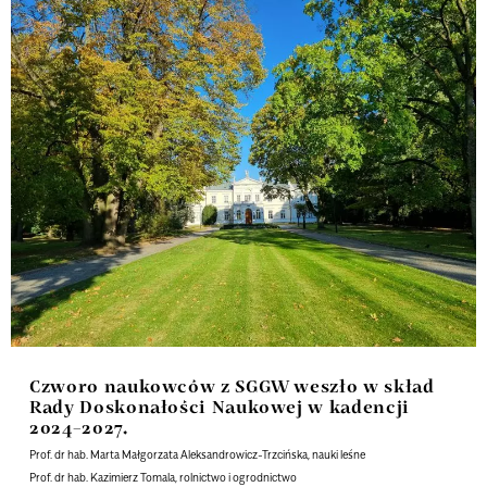
Czworo naukowców z SGGW weszło w skład
Rady Doskonałości Naukowej w kadencji
2024–2027.
Prof. dr hab. Marta Małgorzata Aleksandrowicz-Trzcińska, nauki leśne
Prof. dr hab. Kazimierz Tomala, rolnictwo i ogrodnictwo