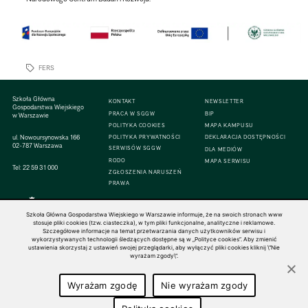
FERS
Szkoła Główna
KONTAKT
NEWSLETTER
Gospodarstwa Wiejskiego
PRACA W SGGW
BIP
w Warszawie
POLITYKA COOKIES
MAPA KAMPUSU
ul. Nowoursynowska 166
POLITYKA PRYWATNOŚCI
DEKLARACJA DOSTĘPNOŚCI
02-787 Warszawa
SERWISÓW SGGW
DLA MEDIÓW
RODO
MAPA SERWISU
Tel:
22 59 31 000
ZGŁOSZENIA NARUSZEŃ
PRAWA
Szkoła Główna Gospodarstwa Wiejskiego w Warszawie informuje, że na swoich stronach www
stosuje pliki cookies (tzw. ciasteczka), w tym pliki funkcjonalne, analityczne i reklamowe.
Szczegółowe informacje na temat przetwarzania danych użytkowników serwisu i
© 1816–2026 SGGW — ALL RIGHTS RESERVED
wykorzystywanych technologii śledzących dostępne są w „Polityce cookies”. Aby zmienić
ustawienia skorzystaj z ustawień swojej przeglądarki, aby wyłączyć pliki cookies kliknij \"Nie
wyrażam zgody\".
Wyrażam zgodę
Nie wyrażam zgody