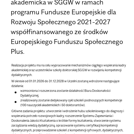
akademicka w SGGW w ramach
programu Fundusze Europejskie dla
Rozwoju Społecznego 2021-2027
współfinansowanego ze środków
Europejskiego Funduszu Społecznego
Plus.
Realizacja projektu ma na celu wypracowanie mechanizmów ciągłego wspierania kadry
akademickiej oraz uczestników szkoły doktorskiej SGGW w rozwijaniu kompetencji
dydaktycznych.
W okresie od 01.01.2026 do 31.12.2028 w Uczelni zostaną wdrożone następujące
działania:
wzmocniona i rozszerzona zostanie działalność Biura Doskonałości
Dydaktycznej,
zrealizowany zostanie dedykowany cykl szkoleń podnoszących kompetencje
(100 nauczycieli akademickich i 50 doktorantów).
Główne zadania projektu: utworzenie i wdrożenie hubu szkoleniowego do diagnozy i
wspierania potrzeb rozwojowych kadry, rozszerzenie Systemu Zapewniania i
Doskonalenia Jakości Kształcenia o krótkie formy kształcenia, stworzenie systemu
zarządzania wiedzą dydaktyczną, opracowanie systemu certyfikacji kompetencji
dydaktycznych, przeprowadzenie szkoleń z kompetencji cyfrowych, dydaktycznych,