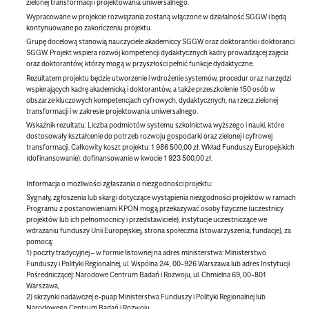
zielonej transformacji i projektowania uniwersalnego.
Wypracowane w projekcie rozwiązania zostaną włączone w działalność SGGW i będą
kontynuowane po zakończeniu projektu.
Grupę docelową stanowią nauczyciele akademiccy SGGW oraz doktorantki i doktoranci
SGGW. Projekt wspiera rozwój kompetencji dydaktycznych kadry prowadzącej zajęcia
oraz doktorantów, którzy mogą w przyszłości pełnić funkcje dydaktyczne.
Rezultatem projektu będzie utworzenie i wdrożenie systemów, procedur oraz narzędzi
wspierających kadrę akademicką i doktorantów, a także przeszkolenie 150 osób w
obszarze kluczowych kompetencjach cyfrowych, dydaktycznych, na rzecz zielonej
transformacji i w zakresie projektowania uniwersalnego.
Wskaźnik rezultatu: Liczba podmiotów systemu szkolnictwa wyższego i nauki, które
dostosowały kształcenie do potrzeb rozwoju gospodarki oraz zielonej i cyfrowej
transformacji. Całkowity koszt projektu: 1 986 500,00 zł. Wkład Funduszy Europejskich
(dofinansowanie): dofinansowanie w kwocie 1 923 500,00 zł.
Informacja o możliwości zgłaszania o niezgodności projektu:
Sygnały, zgłoszenia lub skargi dotyczące wystąpienia niezgodności projektów w ramach
Programu z postanowieniami KPON mogą przekazywać osoby fizyczne (uczestnicy
projektów lub ich pełnomocnicy i przedstawiciele), instytucje uczestniczące we
wdrażaniu funduszy Unii Europejskiej, strona społeczna (stowarzyszenia, fundacje), za
pomocą:
1) poczty tradycyjnej – w formie listownej na adres ministerstwa: Ministerstwo
Funduszy i Polityki Regionalnej, ul. Wspólna 2/4, 00-926 Warszawa lub adres Instytucji
Pośredniczącej: Narodowe Centrum Badań i Rozwoju, ul. Chmielna 69, 00-801
Warszawa,
2) skrzynki nadawczej e-puap Ministerstwa Funduszy i Polityki Regionalnej lub
Narodowego Centrum Badań i Rozwoju.