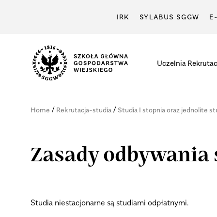
IRK
SYLABUS SGGW
E
Uczelnia
Rekrutac
/
/
Home
Rekrutacja-studia
Studia I stopnia oraz jednolite s
Zasady odbywania 
Studia niestacjonarne są studiami odpłatnymi.