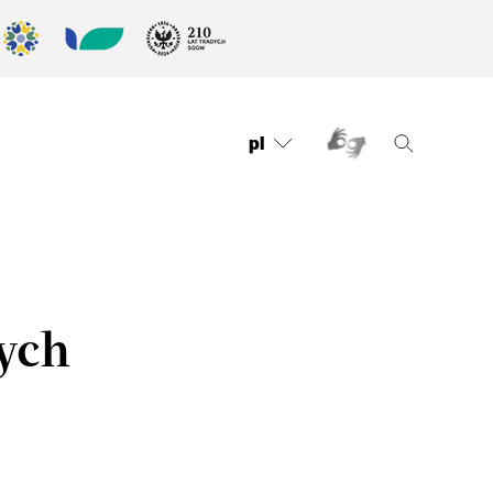
pl
ych