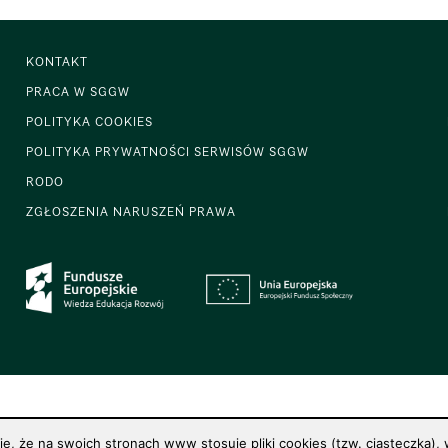
KONTAKT
PRACA W SGGW
POLITYKA COOKIES
POLITYKA PRYWATNOŚCI SERWISÓW SGGW
RODO
ZGŁOSZENIA NARUSZEŃ PRAWA
 że na swoich stronach www stosuje pliki cookies (tzw. ciasteczka), w