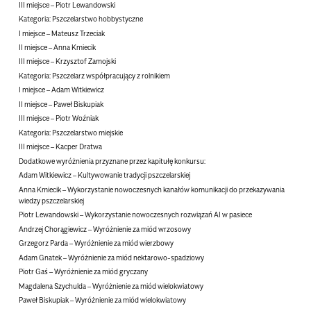
III miejsce – Piotr Lewandowski
Kategoria: Pszczelarstwo hobbystyczne
I miejsce – Mateusz Trzeciak
II miejsce – Anna Kmiecik
III miejsce – Krzysztof Zamojski
Kategoria: Pszczelarz współpracujący z rolnikiem
I miejsce – Adam Witkiewicz
II miejsce – Paweł Biskupiak
III miejsce – Piotr Woźniak
Kategoria: Pszczelarstwo miejskie
III miejsce – Kacper Dratwa
Dodatkowe wyróżnienia
przyznane przez kapitułę konkursu:
Adam Witkiewicz – Kultywowanie tradycji pszczelarskiej
Anna Kmiecik – Wykorzystanie nowoczesnych kanałów komunikacji do przekazywania
wiedzy pszczelarskiej
Piotr Lewandowski – Wykorzystanie nowoczesnych rozwiązań AI w pasiece
Andrzej Chorągiewicz – Wyróżnienie za miód wrzosowy
Grzegorz Parda – Wyróżnienie za miód wierzbowy
Adam Gnatek – Wyróżnienie za miód nektarowo-spadziowy
Piotr Gaś – Wyróżnienie za miód gryczany
Magdalena Szychulda – Wyróżnienie za miód wielokwiatowy
Paweł Biskupiak – Wyróżnienie za miód wielokwiatowy