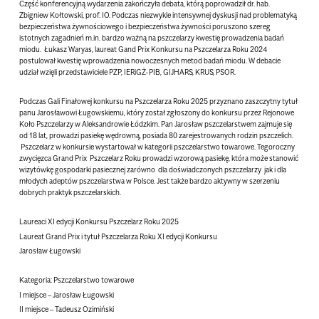
Część konferencyjną wydarzenia zakończyła debata, którą poprowadził dr. hab.
Zbigniew Kołtowski, prof. IO. Podczas niezwykle intensywnej dyskusji nad problematyką
bezpieczeństwa żywnościowego i bezpieczeństwa żywności poruszono szereg
istotnych zagadnień m.in. bardzo ważną na pszczelarzy kwestię prowadzenia badań
miodu. Łukasz Waryas, laureat Gand Prix Konkursu na Pszczelarza Roku 2024
postulował kwestię wprowadzenia nowoczesnych metod badań miodu. W debacie
udział wzięli przedstawiciele PZP, IERiGŻ-PIB, GIJHARS, KRUS, PSOR.
Podczas Gali Finałowej konkursu na Pszczelarza Roku 2025 przyznano zaszczytny tytuł
panu Jarosławowi Ługowskiemu, który został zgłoszony do konkursu przez Rejonowe
Koło Pszczelarzy w Aleksandrowie Łódzkim. Pan Jarosław pszczelarstwem zajmuje się
od 18 lat, prowadzi pasiekę wędrowną, posiada 80 zarejestrowanych rodzin pszczelich.
Pszczelarz w konkursie wystartował w kategorii pszczelarstwo towarowe. Tegoroczny
zwycięzca Grand Prix Pszczelarz Roku prowadzi wzorową pasiekę, która może stanowić
wizytówkę gospodarki pasiecznej zarówno dla doświadczonych pszczelarzy jak i dla
młodych adeptów pszczelarstwa w Polsce. Jest także bardzo aktywny w szerzeniu
dobrych praktyk pszczelarskich.
Laureaci XI edycji Konkursu Pszczelarz Roku 2025
Laureat Grand Prix
i tytuł Pszczelarza Roku XI edycji Konkursu
Jarosław Ługowski
Kategoria: Pszczelarstwo towarowe
I miejsce – Jarosław Ługowski
II miejsce – Tadeusz Ozimiński