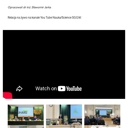
Opracował:
dr inż. Sławomir Jarka
Relacja na żywo na kanale You Tube Nauka/Science SGGW:
Zdjęcia IJHARS: