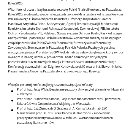
Roku 2025.
W konferencji uczestniczyli pszczelarze z całej Polski, finaliści Konkursu na Pszczelarza
Roku 2025, środowisko akademickie, przedstawiciele Ministerstwa Rolnictwa i Rozwoju
Wsi, Krajowego Ośrodka Wsparcia Rolnictwa, Głównego Inspektoratu Jakości
Handlowej Artykułów Rolno-Spożywczych, Agencji Restrukturyzacji i Modernizacji
Rolnictwa, Instytutu Ekonomii Rolnictwa i Gospodarki Żywnościowej-PIB, Instytutu
Ochrony Środowiska-PIB, Polskiego Stowarzyszenia Ochrony Roślin, Kasy Rolniczego
Ubezpieczenia Społecznego. Wśród uczestników wydarzenia znalazły się następujące
związki pszczelarskie: Polski Związek Pszczelarski, Stowarzyszenie Pszczelarzy
Zawodowych, Stowarzyszenie Pszczelarzy Polskich Polanka. Przybyłych gości na
uroczystość powitał Prorektor SGGW Prof. dr hab. Jarosław Gołębiewski, który zwrócił
uwagę m.in. na rolę Uczelni w prowadzeniu badań naukowych dotyczących
pszczelarstwa oraz na rozwijanie relacji z interesariuszami sektora pszczelarskiego.
Konferencję otworzyli dr hab. Zbigniew Kołtowski, prof. IO oraz dr inż. Sławomir Jarka,
Prezes Fundacji Akademia Pszczelarstwa i Zrównoważonego Rozwoju.
W części plenarnej konferencji wygłoszono następujące referaty:
Prof. dr hab. Jerzy Wilde, Bezpieczne pszczoły, Uniwersytet Warmińsko-Mazurski
w Olsztynie.
Prof. dr hab. Franciszek Kampka, Pasja i serce fundamentem etosu pszczelarza,
Szkoła Główna Gospodarstwa Wiejskiego w Warszawie.
Prof. dr hab. E.W. Ziemba, dr D. Grabara, dr A. Karmańska, dr hab. E.W.
Maruszewska prof. UE, dr S. Jarka: Dane w służbie miodu – zapewnienie
przejrzystości i identyfikowalności w łańcuchu wartości miodu w oczach
pszczelarzy i konsumentów.