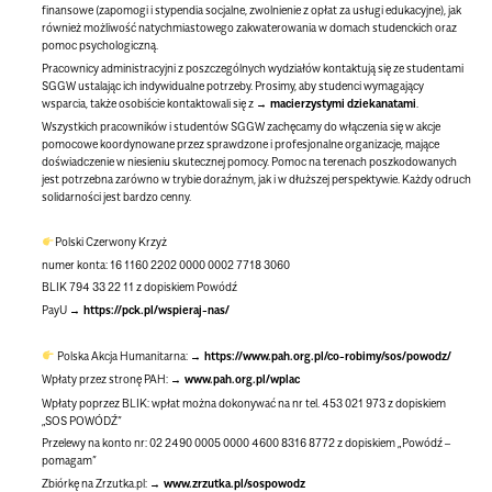
finansowe (zapomogi i stypendia socjalne, zwolnienie z opłat za usługi edukacyjne), jak
również możliwość natychmiastowego zakwaterowania w domach studenckich oraz
pomoc psychologiczną.
Pracownicy administracyjni z poszczególnych wydziałów kontaktują się ze studentami
SGGW ustalając ich indywidualne potrzeby. Prosimy, aby studenci wymagający
wsparcia, także osobiście kontaktowali się z
macierzystymi dziekanatami
.
Wszystkich pracowników i studentów SGGW zachęcamy do włączenia się w akcje
pomocowe koordynowane przez sprawdzone i profesjonalne organizacje, mające
doświadczenie w niesieniu skutecznej pomocy. Pomoc na terenach poszkodowanych
jest potrzebna zarówno w trybie doraźnym, jak i w dłuższej perspektywie. Każdy odruch
solidarności jest bardzo cenny.
Polski Czerwony Krzyż
numer konta: 16 1160 2202 0000 0002 7718 3060
BLIK 794 33 22 11 z dopiskiem Powódź
PayU
https://pck.pl/wspieraj-nas/
Polska Akcja Humanitarna:
https://www.pah.org.pl/co-robimy/sos/powodz/
Wpłaty przez stronę PAH:
www.pah.org.pl/wplac
Wpłaty poprzez BLIK: wpłat można dokonywać na nr tel. 453 021 973 z dopiskiem
„SOS POWÓDŹ”
Przelewy na konto nr: 02 2490 0005 0000 4600 8316 8772 z dopiskiem „Powódź –
pomagam”
Zbiórkę na Zrzutka.pl:
www.zrzutka.pl/sospowodz