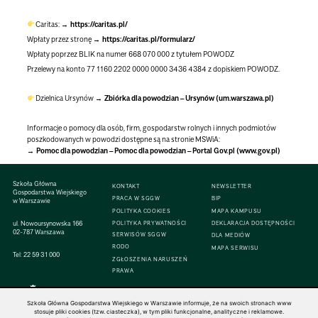
Caritas:
https://caritas.pl/
Wpłaty przez stronę
https://caritas.pl/formularz/
Wpłaty poprzez BLIK na numer 668 070 000 z tytułem POWODZ
Przelewy na konto 77 1160 2202 0000 0000 3436 4384 z dopiskiem POWODZ.
Dzielnica Ursynów
Zbiórka dla powodzian – Ursynów (um.warszawa.pl)
Informacje o pomocy dla osób, firm, gospodarstw rolnych i innych podmiotów
poszkodowanych w powodzi dostępne są na stronie MSWiA:
Pomoc dla powodzian – Pomoc dla powodzian – Portal Gov.pl (www.gov.pl)
Szkoła Główna
KONTAKT
NEWSLETTER
Gospodarstwa Wiejskiego
PRACA W SGGW
BIP
w Warszawie
POLITYKA COOKIES
MAPA KAMPUSU
ul. Nowoursynowska 166
POLITYKA PRYWATNOŚCI
DEKLARACJA DOSTĘPNOŚCI
02-787 Warszawa
SERWISÓW SGGW
DLA MEDIÓW
RODO
MAPA SERWISU
Tel:
22 59 31 000
ZGŁOSZENIA NARUSZEŃ
PRAWA
Szkoła Główna Gospodarstwa Wiejskiego w Warszawie informuje, że na swoich stronach www
stosuje pliki cookies (tzw. ciasteczka), w tym pliki funkcjonalne, analityczne i reklamowe.