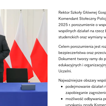
Rektor Szkoły Głównej Gospo
Komendant Stołeczny Policji 
2025 r. porozumienie o wsp
wspólnych działań na rzecz 
studenckich oraz wymiany w
Celem porozumienia jest ro
bezpieczeństwa oraz przec
Dokument tworzy ramy do po
edukacyjnych i organizacyj
Uczelni.
Najważniejsze obszary wspó
podejmowanie działań n
zapobieganie zagrożen
możliwość odbywania p
uzyskaniu zgody Komen