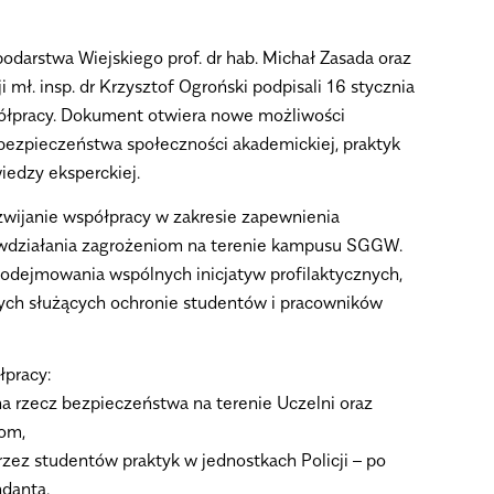
darstwa Wiejskiego prof. dr hab. Michał Zasada oraz
mł. insp. dr Krzysztof Ogroński podpisali 16 stycznia
ółpracy. Dokument otwiera nowe możliwości
bezpieczeństwa społeczności akademickiej, praktyk
iedzy eksperckiej.
zwijanie współpracy w zakresie
zapewnienia
iwdziałania zagrożeniom na terenie kampusu SGGW
.
dejmowania wspólnych inicjatyw profilaktycznych,
nych służących ochronie studentów i pracowników
łpracy:
a rzecz bezpieczeństwa na terenie Uczelni oraz
iom,
rzez studentów
praktyk w jednostkach Policji
– po
danta,