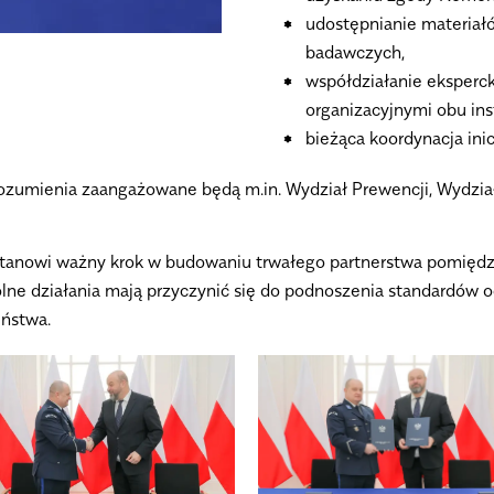
udostępnianie materiałó
badawczych,
współdziałanie eksperc
organizacyjnymi obu inst
bieżąca koordynacja in
orozumienia zaangażowane będą m.in. Wydział Prewencji, Wydzi
i stanowi ważny krok w budowaniu trwałego partnerstwa pomię
ne działania mają przyczynić się do podnoszenia standardów 
ństwa.