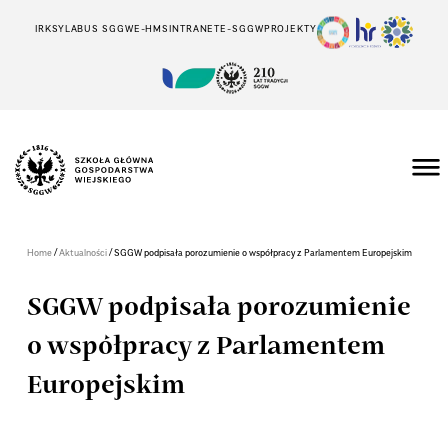
IRK
SYLABUS SGGW
E-HMS
INTRANET
E-SGGW
PROJEKTY
/
/
Home
Aktualności
SGGW podpisała porozumienie o współpracy z Parlamentem Europejskim
SGGW podpisała porozumienie
o współpracy z Parlamentem
Europejskim