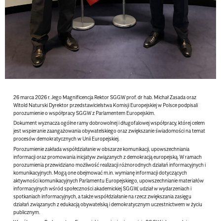
26 marca 2026 r. Jego Magnificencja Rektor SGGW prof. dr hab. Michał Zasada oraz
Witold Naturski Dyrektor przedstawicielstwa Komisji Europejskiej w Polsce podpisali
porozumienie o współpracy SGGW z Parlamentem Europejskim.
Dokument wyznacza ogólne ramy dobrowolnej i długofalowej współpracy, której celem
jest wspieranie zaangażowania obywatelskiego oraz zwiększanie świadomości na temat
procesów demokratycznych w Unii Europejskiej.
Porozumienie zakłada współdziałanie w obszarze komunikacji, upowszechniania
informacji oraz promowania inicjatyw związanych z demokracją europejską. W ramach
porozumienia przewidziano możliwość realizacji różnorodnych działań informacyjnych i
komunikacyjnych. Mogą one obejmować m.in. wymianę informacji dotyczących
aktywności komunikacyjnych Parlamentu Europejskiego, upowszechnianie materiałów
informacyjnych wśród społeczności akademickiej SGGW, udział w wydarzeniach i
spotkaniach informacyjnych, a także współdziałanie na rzecz zwiększania zasięgu
działań związanych z edukacją obywatelską i demokratycznym uczestnictwem w życiu
publicznym.