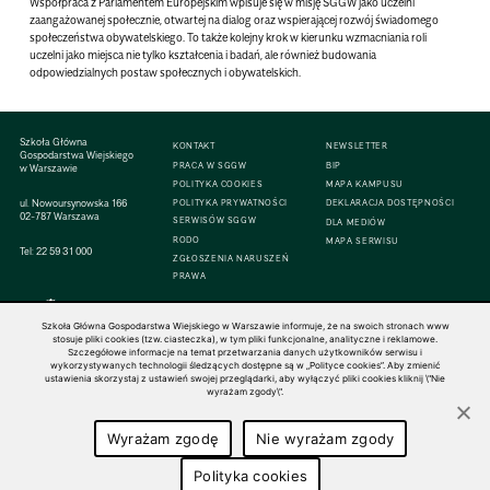
Współpraca z Parlamentem Europejskim wpisuje się w misję SGGW jako uczelni
zaangażowanej społecznie, otwartej na dialog oraz wspierającej rozwój świadomego
społeczeństwa obywatelskiego. To także kolejny krok w kierunku wzmacniania roli
uczelni jako miejsca nie tylko kształcenia i badań, ale również budowania
odpowiedzialnych postaw społecznych i obywatelskich.
Szkoła Główna
KONTAKT
NEWSLETTER
Gospodarstwa Wiejskiego
PRACA W SGGW
BIP
w Warszawie
POLITYKA COOKIES
MAPA KAMPUSU
ul. Nowoursynowska 166
POLITYKA PRYWATNOŚCI
DEKLARACJA DOSTĘPNOŚCI
02-787 Warszawa
SERWISÓW SGGW
DLA MEDIÓW
RODO
MAPA SERWISU
Tel:
22 59 31 000
ZGŁOSZENIA NARUSZEŃ
PRAWA
Szkoła Główna Gospodarstwa Wiejskiego w Warszawie informuje, że na swoich stronach www
stosuje pliki cookies (tzw. ciasteczka), w tym pliki funkcjonalne, analityczne i reklamowe.
Szczegółowe informacje na temat przetwarzania danych użytkowników serwisu i
© 1816–2026 SGGW — ALL RIGHTS RESERVED
wykorzystywanych technologii śledzących dostępne są w „Polityce cookies”. Aby zmienić
ustawienia skorzystaj z ustawień swojej przeglądarki, aby wyłączyć pliki cookies kliknij \"Nie
wyrażam zgody\".
Wyrażam zgodę
Nie wyrażam zgody
Polityka cookies