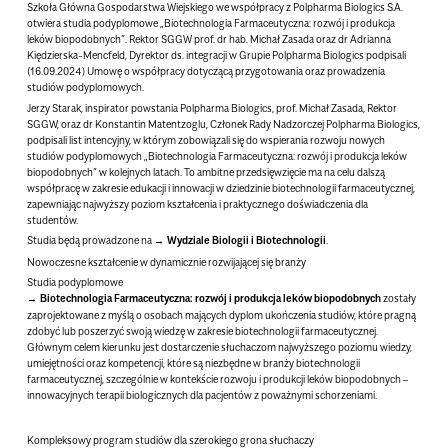
Szkoła Główna Gospodarstwa Wiejskiego we współpracy z Polpharma Biologics S.A.
otwiera studia podyplomowe „Biotechnologia Farmaceutyczna: rozwój i produkcja
leków biopodobnych”. Rektor SGGW prof. dr hab. Michał Zasada oraz dr Adrianna
Kiędzierska-Mencfeld, Dyrektor ds. integracji w Grupie Polpharma Biologics podpisali
(16.09.2024) Umowę o współpracy dotyczącą przygotowania
oraz prowadzenia
studiów podyplomowych.
Jerzy Starak
, inspirator powstania Polpharma Biologics,
prof. Michał Zasada
, Rektor
SGGW, oraz
dr Konstantin Matentzoglu
, Członek Rady Nadzorczej Polpharma Biologics,
podpisali list intencyjny, w którym zobowiązali się do wspierania rozwoju nowych
studiów podyplomowych „Biotechnologia Farmaceutyczna: rozwój i produkcja leków
biopodobnych” w kolejnych latach. To ambitne przedsięwzięcie ma na celu dalszą
współpracę w zakresie edukacji i innowacji w dziedzinie biotechnologii farmaceutycznej,
zapewniając najwyższy poziom kształcenia i praktycznego doświadczenia dla
studentów.
Studia będą prowadzone na
Wydziale Biologii i Biotechnologii
.
Nowoczesne kształcenie w dynamicznie rozwijającej się branży
Studia podyplomowe
Biotechnologia Farmaceutyczna: rozwój i produkcja leków biopodobnych
zostały
zaprojektowane z myślą o osobach mających dyplom ukończenia studiów, które pragną
zdobyć lub poszerzyć swoją wiedzę w zakresie biotechnologii farmaceutycznej.
Głównym celem kierunku jest dostarczenie słuchaczom najwyższego poziomu wiedzy,
umiejętności oraz kompetencji, które są niezbędne w branży biotechnologii
farmaceutycznej, szczególnie w kontekście rozwoju i produkcji leków biopodobnych –
innowacyjnych terapii biologicznych dla pacjentów z poważnymi schorzeniami.
Kompleksowy program studiów dla szerokiego grona słuchaczy