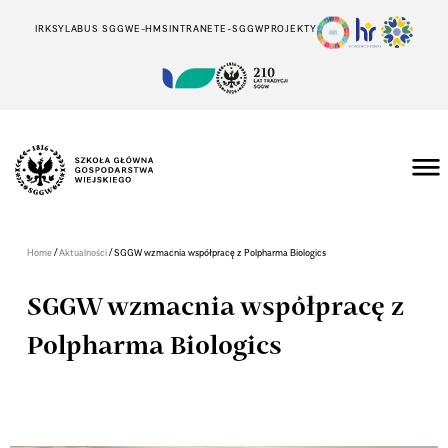
IRK
SYLABUS SGGW
E-HMS
INTRANET
E-SGGW
PROJEKTY
/
/
Home
Aktualności
SGGW wzmacnia współpracę z Polpharma Biologics
SGGW wzmacnia współpracę z
Polpharma Biologics