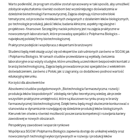
Warto podkreślić, że program studiów został opracowany w taki sposób, aby umożliwić
zdobycie wykształcenia również osobom bez wcześniejszego doświadczenia w
dziedzinie biotechnologii farmaceutycznej. Zajęcia obejmują różnorodne bloki
tematyczne, od procesów molekularnych związanych z działaniem leków biologicznych,
po technologie produkcji, jakość leków, badania kliniczne, aspekty regulacyjne i
projektowo-finansowe. Szczególny nacisk położony jest na zajęcia praktyczne w
nowoczesnych laboratoriach, które prowadzą specjaliści z Polpharma Biologics –
największej polskiej firmy biotechnologicznej.
Praktyczne podejście i współpraca z ekspertami branżowymi
Studenci będą mieli okazję uczyć się od ekspertów zatrudnionych zarówno w SGGW, jak
i Polpharma Biologics. W ramach studiów przewidziane są wykłady, ćwiczenia
laboratoryjne oraz wizyty studyjne, które umożliwią uczestnikom bezpośredni kontakt z
branżą biotechnologiczną. Zajęcia będą prowadzone przez specjalistów z wieloletnim
doświadczeniem, zarówno z Polski, jak i z zagranicy, co dodatkowo podnosi wartość
edukacyjną kierunku.
Korzyści dla absolwentów
Absolwenci studiów podyplomowych „Biotechnologia farmaceutyczna: rozwój i
produkcja leków biopodobnych” zdobędą nie tylko teoretyczną wiedzę, ale przede
wszystkim praktyczne umiejętności, które są kluczowe na rynku pracy w branży
farmaceutycznej i biotechnologicznej. Dzięki temu będą mogli skutecznie konkurować o
stanowiska w dynamicznie rozwijającej się dziedzinie produkcji leków biologicznych.
Kierunek ten otwiera również możliwość poszerzania kompetencji i rozwijania kariery
zawodowej w nowych obszarach.
Perspektywy zawodowe i wsparcie rynkowe
Współpraca SGGW i Polpharma Biologics zapewnia dostęp do unikalnej wiedzy oraz
nowoczesnych technologii wykorzystywanych w rozwoju i produkcji leków