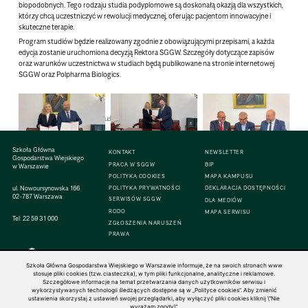
biopodobnych. Tego rodzaju studia podyplomowe są doskonałą okazją dla wszystkich,
którzy chcą uczestniczyć w rewolucji medycznej, oferując pacjentom innowacyjne i
skuteczne terapie.
Program studiów będzie realizowany zgodnie z obowiązującymi przepisami, a każda
edycja zostanie uruchomiona decyzją Rektora SGGW. Szczegóły dotyczące zapisów
oraz warunków uczestnictwa w studiach będą publikowane na stronie internetowej
SGGW oraz Polpharma Biologics.
Polpharma Biologics
,
Studia podyplomowe
Szkoła Główna
KONTAKT
NEWSLETTER
Gospodarstwa Wiejskiego
PRACA W SGGW
BIP
w Warszawie
POLITYKA COOKIES
MAPA KAMPUSU
ul. Nowoursynowska 166
POLITYKA PRYWATNOŚCI
DEKLARACJA DOSTĘPNOŚCI
02-787 Warszawa
SERWISÓW SGGW
DLA MEDIÓW
RODO
MAPA SERWISU
Tel:
22 59 31 000
ZGŁOSZENIA NARUSZEŃ
PRAWA
Szkoła Główna Gospodarstwa Wiejskiego w Warszawie informuje, że na swoich stronach www
stosuje pliki cookies (tzw. ciasteczka), w tym pliki funkcjonalne, analityczne i reklamowe.
Szczegółowe informacje na temat przetwarzania danych użytkowników serwisu i
© 1816–2026 SGGW — ALL RIGHTS RESERVED
wykorzystywanych technologii śledzących dostępne są w „Polityce cookies”. Aby zmienić
ustawienia skorzystaj z ustawień swojej przeglądarki, aby wyłączyć pliki cookies kliknij \"Nie
wyrażam zgody\".