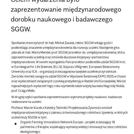
zaprezentowanie międzynarodowego
dorobku naukowego i badawczego
SGGW.
Spotkanie otworzył prof. dr hab. Michał Zasada, rektor SGGW witając gości i
podkreślając znaczenie umiędzynarodowienia dla rozwoju uczelni. Następnie głos
zabrała dr hab. Marta Mendel, prof. SGGW, prorektor ds. umiędzynarodowienia, która
zaprezentowała uczelnię oraz omówiła kluczowe inicjatywy i partnerstwa
międzynarodowe. W swoim wystąpieniu Pani prorektor podkreśliła udział SGGW m.in.
w Euroleague for Life Sciences (ELLS), Sojuszu UNIgreen, European Bioeconomy
University oraz ICA – organizacji zrzeszającej europejskie uczelnie przyrodnicze.
Zwróciła również uwagę na udział SGGW w Wystawie Światowej EXPO 2025 w Osace
oraz wydarzeniach związanych z polską prezydencją w Radzie Unii Europejskiej. Wśród
najważniejszych wydarzeń tego roku wymieniła także wizytę laureata Nagrody Nobla,
prof. Craiga Mello.
W drugiej części spotkania zaprezentowano wybrane projekty naukowo-badawcze
realizowane na uczelni.
Profesor Marcin Kurek z Katedry Techniki i Projektowania Żywności omówił
międzynarodowe inicjatywy z zakresu zrównoważonego rolnictwa i żywienia, w których
uczestniczy SGGW, w tym:
Organic Farming Innovations Network Europe
– projekt zrzeszający 18
partnerów z 9 krajów, wspierający wymianę wiedzy i innowacji na rzecz rolnictwa
ekologicznego;