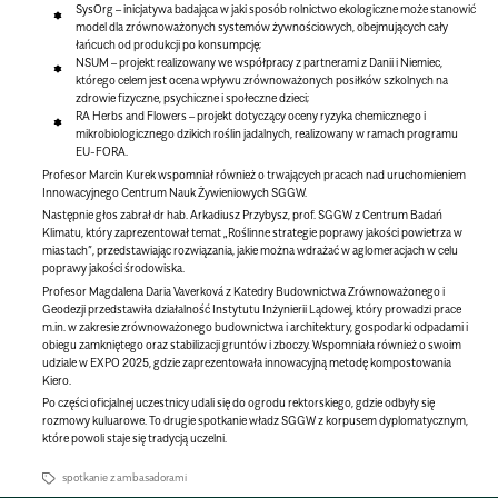
SysOrg
– inicjatywa badająca w jaki sposób rolnictwo ekologiczne może stanowić
model dla zrównoważonych systemów żywnościowych, obejmujących cały
łańcuch od produkcji po konsumpcję;
NSUM
– projekt realizowany we współpracy z partnerami z Danii i Niemiec,
którego celem jest ocena wpływu zrównoważonych posiłków szkolnych na
zdrowie fizyczne, psychiczne i społeczne dzieci;
RA Herbs and Flowers
– projekt dotyczący oceny ryzyka chemicznego i
mikrobiologicznego dzikich roślin jadalnych, realizowany w ramach programu
EU-FORA.
Profesor Marcin Kurek wspomniał również o trwających pracach nad uruchomieniem
Innowacyjnego Centrum Nauk Żywieniowych SGGW.
Następnie głos zabrał dr hab. Arkadiusz Przybysz, prof. SGGW z Centrum Badań
Klimatu, który zaprezentował temat „
Roślinne strategie poprawy jakości powietrza w
miastach”
, przedstawiając rozwiązania, jakie można wdrażać w aglomeracjach w celu
poprawy jakości środowiska.
Profesor Magdalena Daria Vaverková z Katedry Budownictwa Zrównoważonego i
Geodezji przedstawiła działalność Instytutu Inżynierii Lądowej
, który prowadzi prace
m.in. w zakresie zrównoważonego budownictwa i architektury, gospodarki odpadami i
obiegu zamkniętego oraz stabilizacji gruntów i zboczy. Wspomniała również o swoim
udziale w EXPO 2025, gdzie zaprezentowała innowacyjną metodę kompostowania
Kiero.
Po części oficjalnej uczestnicy udali się do ogrodu rektorskiego, gdzie odbyły się
rozmowy kuluarowe. To drugie spotkanie władz SGGW z korpusem dyplomatycznym,
które powoli staje się tradycją uczelni.
spotkanie z ambasadorami