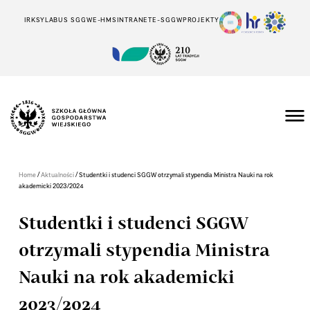
IRK
SYLABUS SGGW
E-HMS
INTRANET
E-SGGW
PROJEKTY
/
/
Home
Aktualności
Studentki i studenci SGGW otrzymali stypendia Ministra Nauki na rok
akademicki 2023/2024
Studentki i studenci SGGW
otrzymali stypendia Ministra
Nauki na rok akademicki
2023/2024