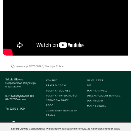
rekrutacja 2025/2026
,
Studiuj w Polsce
Szkoła Główna
KONTAKT
NEWSLETTER
Gospodarstwa Wiejskiego
PRACA W SGGW
BIP
w Warszawie
POLITYKA COOKIES
MAPA KAMPUSU
ul. Nowoursynowska 166
POLITYKA PRYWATNOŚCI
DEKLARACJA DOSTĘPNOŚCI
02-787 Warszawa
SERWISÓW SGGW
DLA MEDIÓW
RODO
MAPA SERWISU
Tel:
22 59 31 000
ZGŁOSZENIA NARUSZEŃ
PRAWA
Szkoła Główna Gospodarstwa Wiejskiego w Warszawie informuje, że na swoich stronach www