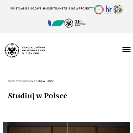
IRK
SYLABUS SGGW
E-HMS
INTRANET
E-SGGW
PROJEKTY
/
/
Home
Aktualności
Studiuj w Polsce
Studiuj w Polsce