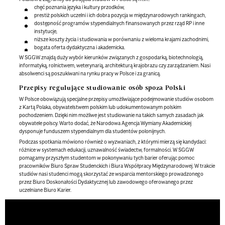
chęć poznania języka i kultury przodków,
prestiż polskich uczelni i ich dobra pozycja w międzynarodowych rankingach,
dostępność programów stypendialnych finansowanych przez rząd RP i inne
instytucje,
niższe koszty życia i studiowania w porównaniu z wieloma krajami zachodnimi,
bogata oferta dydaktyczna i akademicka.
W SGGW znajdą duży wybór kierunków związanych z gospodarką, biotechnologią,
informatyką, rolnictwem, weterynarią, architekturą krajobrazu czy zarządzaniem. Nasi
absolwenci są poszukiwani na rynku pracy w Polsce i za granicą.
Przepisy regulujące studiowanie osób spoza Polski
W Polsce obowiązują specjalne przepisy umożliwiające podejmowanie studiów osobom
z Kartą Polaka, obywatelstwem polskim lub udokumentowanym polskim
pochodzeniem. Dzięki nim możliwe jest studiowanie na takich samych zasadach jak
obywatele polscy. Warto dodać, że Narodowa Agencja Wymiany Akademickiej
dysponuje funduszem stypendialnym dla studentów polonijnych.
Podczas spotkania mówiono również o wyzwaniach, z którymi mierzą się kandydaci:
różnice w systemach edukacji, uznawalność świadectw, formalności. W SGGW
pomagamy przyszłym studentom w pokonywaniu tych barier oferując pomoc
pracowników Biuro Spraw Studenckich i Biura Współpracy Międzynarodowej. W trakcie
studiów nasi studenci mogą skorzystać ze wsparcia mentorskiego prowadzonego
przez Biuro Doskonałości Dydaktycznej lub zawodowego oferowanego przez
uczelniane Biuro Karier.