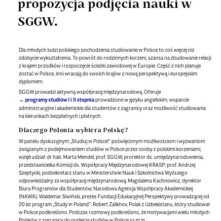
propozycja podjęcia nauki w
SGGW.
Dla młodych ludzi polskiego pochodzenia studiowanie w Polsce to coś więcej niż
zdobycie wykształcenia. To powrót do rodzinnych korzeni, szansa na zbudowanie relacji
z krajem przodków i rozpoczęcie ścieżki zawodowej w Europie. Część z nich planuje
zostać w Polsce, inni wracają do swoich krajów z nową perspektywą i europejskim
dyplomem.
SGGW prowadzi aktywną współpracę międzynarodową. Oferuje
programy studiów I i II stopnia
prowadzone w języku angielskim, wsparcie
administracyjne i akademickie dla studentów z zagranicy oraz możliwość studiowania
na kierunkach bezpłatnych i płatnych.
Dlaczego Polonia wybiera Polskę?
W panelu dyskusyjnym „Studiuj w Polsce!” poświęconym możliwościom i wyzwaniom
związanym z podejmowaniem studiów w Polsce przez osoby z polskimi korzeniami,
wzięli udział: dr hab. Marta Mendel, prof. SGGW, prorektor ds. umiędzynarodowienia,
przedstawicielka Komisji ds. Współpracy Międzynarodowej KRASP; prof. Andrzej
Szeptycki, podsekretarz stanu w Ministerstwie Nauk i Szkolnictwa Wyższego
odpowiedzialny za współpracę międzynarodową; Magdalena Kachnowicz, dyrektor
Biura Programów dla Studentów, Narodowa Agencja Współpracy Akademickiej
(NAWA); Waldemar Siwiński, prezes Fundacji Edukacyjnej Perspektywy prowadzącej od
20 lat program „Study in Poland”; Robert Zalikhov, Polak z Uzbekistanu, który studiował
w Polsce podkreślono. Podczas rozmowy podkreślono, że motywacjami wielu młodych
Polaków z zagranicy do podjęcia studiów w Polsce są m.in.: