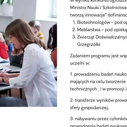
W wyniku konkursu ogłoszo
Ministra Nauki i Szkolnict
tworzą innowacje” dofinans
Biotechnologów – pod op
Meblarstwa – pod opieką 
Zwierząt Doświadczalnych
Grzegrzółki
Zadaniem programu jest wsp
uczelni w:
1. prowadzeniu badań nauko
mających na celu tworzenie 
technicznych , i w promocji 
2. transferze wyników pro
sfery gospodarczej,
3. nabywaniu przez członkó
prowadzenia badań naukowyc