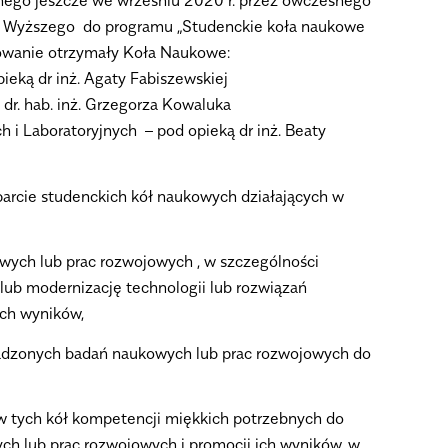
nego jeszcze we wrześniu 2020 r. przez ówczesnego
wa Wyższego do programu „Studenckie koła naukowe
owanie otrzymały Koła Naukowe:
ieką dr inż. Agaty Fabiszewskiej
dr. hab. inż. Grzegorza Kowaluka
 i Laboratoryjnych – pod opieką dr inż. Beaty
arcie studenckich kół naukowych działających w
wych lub prac rozwojowych , w szczególności
lub modernizację technologii lub rozwiązań
ich wyników,
wadzonych badań naukowych lub prac rozwojowych do
w tych kół kompetencji miękkich potrzebnych do
h lub prac rozwojowych i promocji ich wyników, w