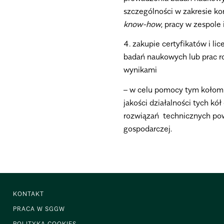
szczególności w zakresie ko
know-how
, pracy w zespole
4. zakupie certyfikatów i li
badań naukowych lub prac 
wynikami
– w celu pomocy tym kołom w
jakości działalności tych kó
rozwiązań technicznych pows
gospodarczej.
KONTAKT
PRACA W SGGW
POLITYKA COOKIES