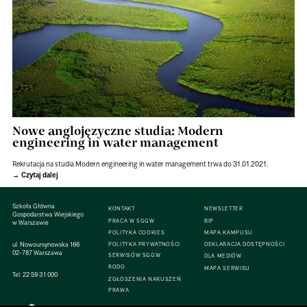
Nowe anglojęzyczne studia: Modern
engineering in water management
Rekrutacja na studia Modern engineering in water management trwa do 31.01.2021.
Czytaj dalej
Szkoła Główna
KONTAKT
NEWSLETTER
Gospodarstwa Wiejskiego
PRACA W SGGW
BIP
w Warszawie
POLITYKA COOKIES
MAPA KAMPUSU
ul. Nowoursynowska 166
POLITYKA PRYWATNOŚCI
DEKLARACJA DOSTĘPNOŚCI
02-787 Warszawa
SERWISÓW SGGW
DLA MEDIÓW
RODO
MAPA SERWISU
Tel:
22 59 31 000
ZGŁOSZENIA NARUSZEŃ
PRAWA