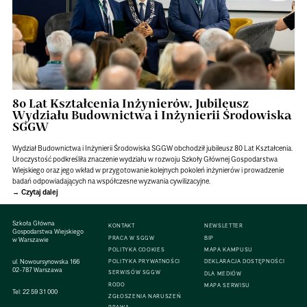
80 Lat Kształcenia Inżynierów. Jubileusz
Wydziału Budownictwa i Inżynierii Środowiska
SGGW
Wydział Budownictwa i Inżynierii Środowiska SGGW obchodził jubileusz 80 Lat Kształcenia.
Uroczystość podkreśliła znaczenie wydziału w rozwoju Szkoły Głównej Gospodarstwa
Wiejskiego oraz jego wkład w przygotowanie kolejnych pokoleń inżynierów i prowadzenie
badań odpowiadających na współczesne wyzwania cywilizacyjne.
Czytaj dalej
Szkoła Główna
KONTAKT
NEWSLETTER
Gospodarstwa Wiejskiego
PRACA W SGGW
BIP
w Warszawie
POLITYKA COOKIES
MAPA KAMPUSU
ul. Nowoursynowska 166
POLITYKA PRYWATNOŚCI
DEKLARACJA DOSTĘPNOŚCI
02-787 Warszawa
SERWISÓW SGGW
DLA MEDIÓW
RODO
MAPA SERWISU
Tel:
22 59 31 000
ZGŁOSZENIA NARUSZEŃ