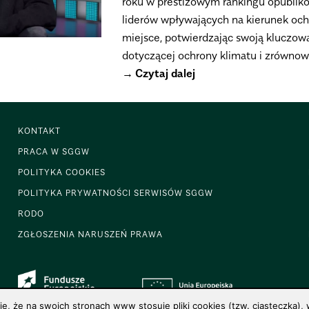
roku w prestiżowym rankingu opubliko
liderów wpływających na kierunek och
miejsce, potwierdzając swoją kluczową
dotyczącej ochrony klimatu i zrówno
Czytaj dalej
KONTAKT
PRACA W SGGW
POLITYKA COOKIES
POLITYKA PRYWATNOŚCI SERWISÓW SGGW
RODO
ZGŁOSZENIA NARUSZEŃ PRAWA
 że na swoich stronach www stosuje pliki cookies (tzw. ciasteczka), w