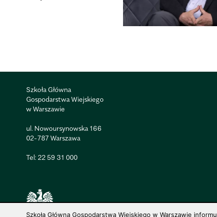
Szkoła Główna
Gospodarstwa Wiejskiego
w Warszawie
ul. Nowoursynowska 166
02-787 Warszawa
Tel:
22 59 31 000
© 1816–2026 SGGW — ALL RIGHTS RESERVED
Szkoła Główna Gospodarstwa Wiejskiego w Warszawie informuje,