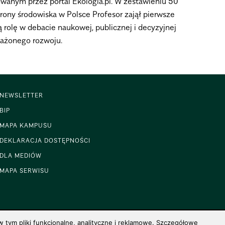
wanym przez portal Ekologia.pl. W zestawieniu 50
rony środowiska w Polsce Profesor zajął pierwsze
 rolę w debacie naukowej, publicznej i decyzyjnej
ważonego rozwoju.
NEWSLETTER
BIP
MAPA KAMPUSU
DEKLARACJA DOSTĘPNOŚCI
DLA MEDIÓW
MAPA SERWISU
 tym pliki funkcjonalne, analityczne i reklamowe. Szczegółowe