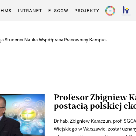
-HMS
INTRANET
E-SGGW
PROJEKTY
ja
Studenci
Nauka
Współpraca
Pracownicy
Kampus
Profesor Zbigniew K
postacią polskiej ek
Dr hab. Zbigniew Karaczun, prof. SG
Wiejskiego w Warszawie, został uznan